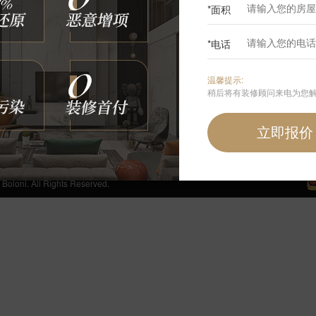
*面积
0
*电话
咨询我们
温馨提示:
400-6868-692
稍后将有装修顾问来电为您
周一至周日 24小时免费服务热线
手机端首页
 All Rights Reserved.