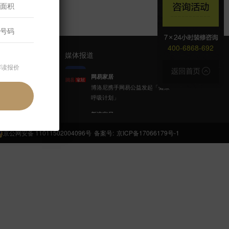
400-6868-692
媒体报道
解读报价
网易家居
博洛尼携手网易公益发起「健康
呼吸计划」
官方公众号
新浪家居
博洛尼整体家装顾克荣获「2022
(第八届)中国家居杰出人物」称
京公网安备 11011502004096号
备案号:
京ICP备17066179号-1
号
乐居财经
博洛尼整体家装荣获“2023年家居
高质量发展典范企业”