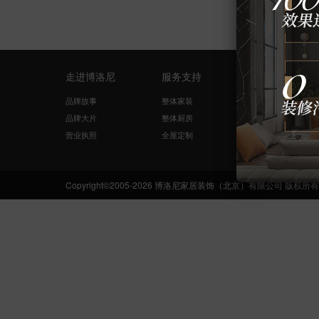
走进博洛尼
服务支持
量房设计
品牌故事
整体家装
免费量尺
品牌大片
整体厨房
在线咨询
营业执照
全屋定制
网络申请
Copyright©2005-2026 博洛尼家居装饰（北京）有限公司 版权所有 Boloni.