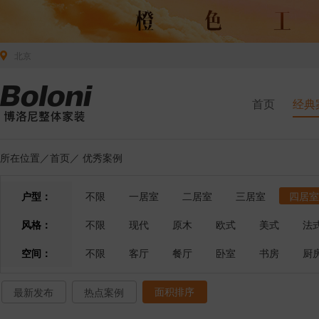
北京
首页
经典
所在位置／
首页
／
优秀案例
户型：
不限
一居室
二居室
三居室
四居室
风格：
不限
现代
原木
欧式
美式
法
空间：
不限
客厅
餐厅
卧室
书房
厨
面积排序
最新发布
热点案例