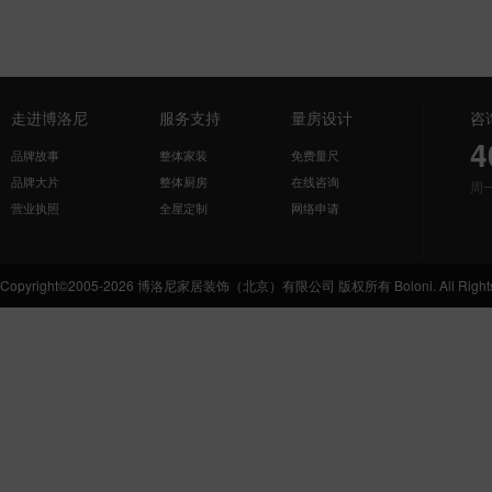
走进博洛尼
服务支持
量房设计
咨
4
品牌故事
整体家装
免费量尺
品牌大片
整体厨房
在线咨询
周
营业执照
全屋定制
网络申请
Copyright©2005-2026 博洛尼家居装饰（北京）有限公司 版权所有 Boloni. All Rights 