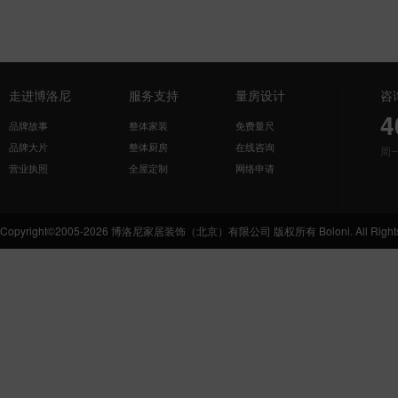
走进博洛尼
服务支持
量房设计
咨
4
品牌故事
整体家装
免费量尺
品牌大片
整体厨房
在线咨询
周
营业执照
全屋定制
网络申请
Copyright©2005-2026 博洛尼家居装饰（北京）有限公司 版权所有 Boloni. All Rights 