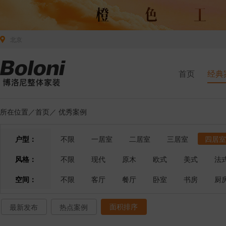
北京
首页
经典
所在位置／
首页
／
优秀案例
户型：
不限
一居室
二居室
三居室
四居室
风格：
不限
现代
原木
欧式
美式
法
空间：
不限
客厅
餐厅
卧室
书房
厨
面积排序
最新发布
热点案例