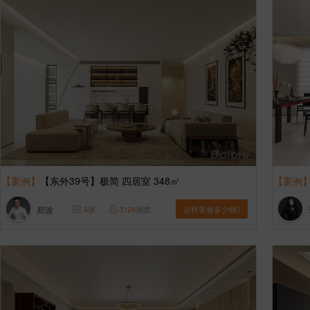
【案例】
【东外39号】极简 四居室 348㎡
【案例
郑波
6
张
3124
浏览
这样装修多少钱?