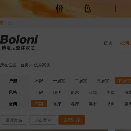
北京
首页
经典
所在位置／
首页
／
优秀案例
户型：
不限
一居室
二居室
三居室
四居室
风格：
不限
现代
原木
欧式
美式
法
空间：
不限
客厅
餐厅
卧室
书房
厨
面积排序
最新发布
热点案例