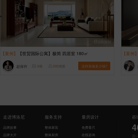
【案例】
【世贸国际公寓】极简 四居室 180㎡
【案例
赵保祚
6
张
535
浏览
这样装修多少钱?
走进博洛尼
服务支持
量房设计
咨
4
品牌故事
整体家装
免费量尺
品牌大片
整体厨房
在线咨询
周