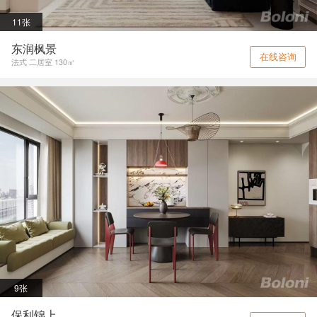
11张
东润枫景
在线咨询
法式 二居室 130㎡
9张
保利锦上