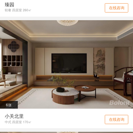
臻园
在线咨询
轻奢 四居室 260㎡
6张
小关北里
在线咨询
中式 四居室 170㎡