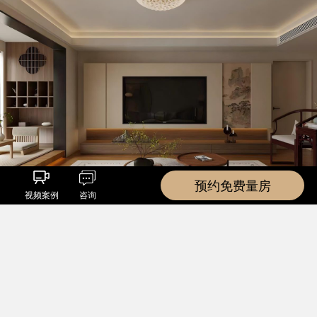
预约免费量房
视频案例
咨询
6张
小关北里
在线咨询
中式 四居室 170㎡
博洛尼家居装饰(北京)有限公司
京ICP备17066179号-1