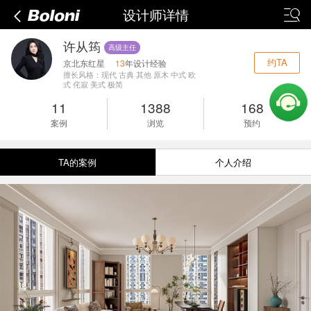
设计师详情
许从筠
高级主任
约TA
京北东红星
13
年设计经验
擅长风格：现代 古典 其他 原木 中式 欧
式 侘寂 美式 极简
11
1388
168
案例
浏览
预约
TA的案例
个人介绍