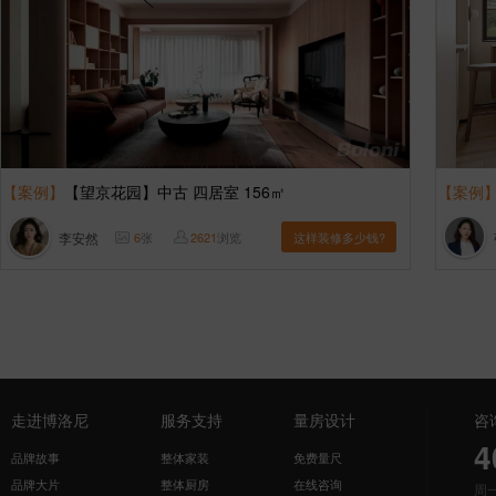
【案例】
【望京花园】中古 四居室 156㎡
【案例
李安然
6
张
2621
浏览
这样装修多少钱?
走进博洛尼
服务支持
量房设计
咨
4
品牌故事
整体家装
免费量尺
品牌大片
整体厨房
在线咨询
周