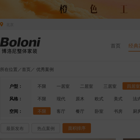
北京
首页
经典
所在位置／
首页
／
优秀案例
户型：
不限
一居室
二居室
三居室
四居室
风格：
不限
现代
原木
欧式
美式
法
空间：
不限
客厅
餐厅
卧室
书房
厨
面积排序
最新发布
热点案例