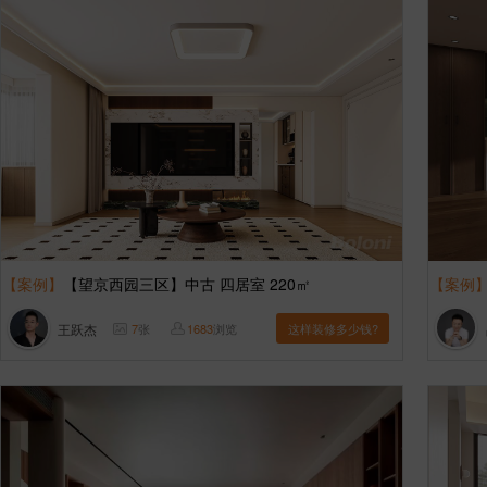
【案例】
【望京西园三区】中古 四居室 220㎡
【案例
王跃杰
7
张
1683
浏览
这样装修多少钱?