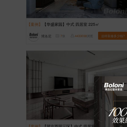
【案例】
【华盛家园】中式 四居室 225㎡
博洛尼
7
张
4433038
浏览
这样装修多少钱?
【案例】
【望京西园三区】中式 四居室 220㎡