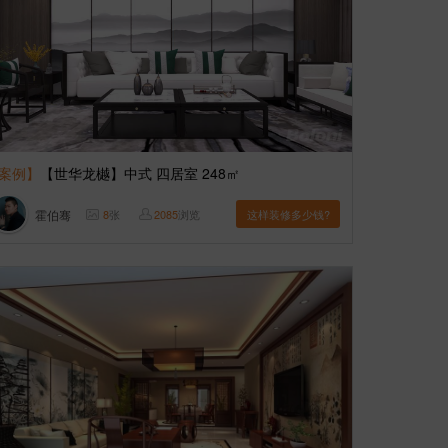
案例】
【世华龙樾】中式 四居室 248㎡
霍伯骞
8
张
2085
浏览
这样装修多少钱?