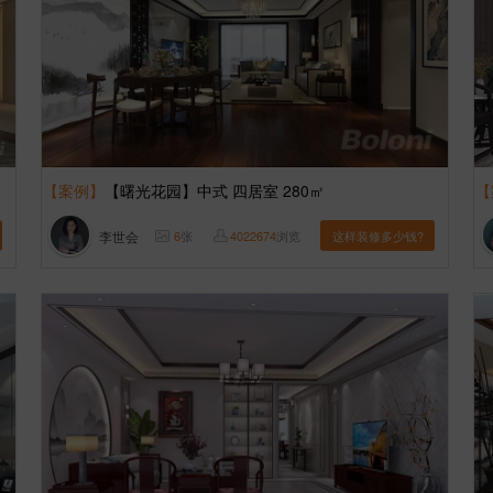
【案例】
【曙光花园】中式 四居室 280㎡
【
李世会
6
张
4022674
浏览
这样装修多少钱?