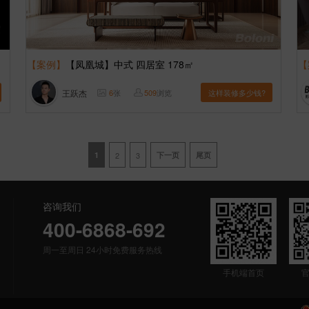
【案例】
【凤凰城】中式 四居室 178㎡
【
王跃杰
6
张
509
浏览
这样装修多少钱?
1
2
3
下一页
尾页
咨询我们
400-6868-692
周一至周日 24小时免费服务热线
手机端首页