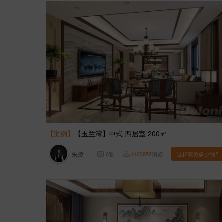
【案例】
【玉兰湾】中式 四居室 200㎡
朱凌
6
张
4403952
浏览
这样装修多少钱?