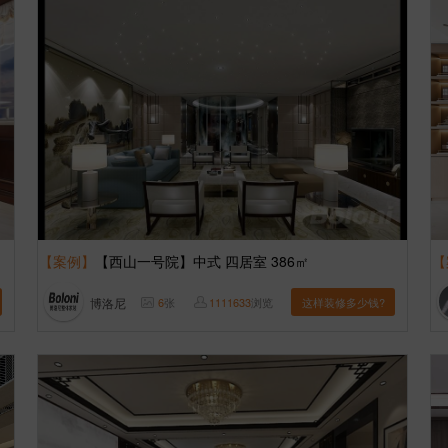
【案例】
【西山一号院】中式 四居室 386㎡
【
博洛尼
6
张
1111633
浏览
这样装修多少钱?