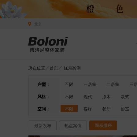
北京
所在位置／
首页
／
优秀案例
户型：
不限
一居室
二居室
三
风格：
不限
现代
原木
欧式
空间：
不限
客厅
餐厅
卧室
面积排序
最新发布
热点案例