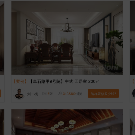
【案例】
【阜石路甲9号院】中式 四居室 200㎡
【
刘一禛
6
张
3128300
浏览
这样装修多少钱?