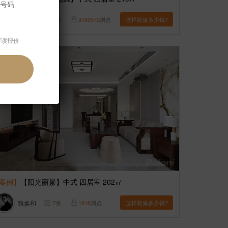
博洛尼
6
张
3769572
浏览
这样装修多少钱?
解读报价
案例】
【阳光丽景】中式 四居室 202㎡
魏焕和
7
张
1816
浏览
这样装修多少钱?