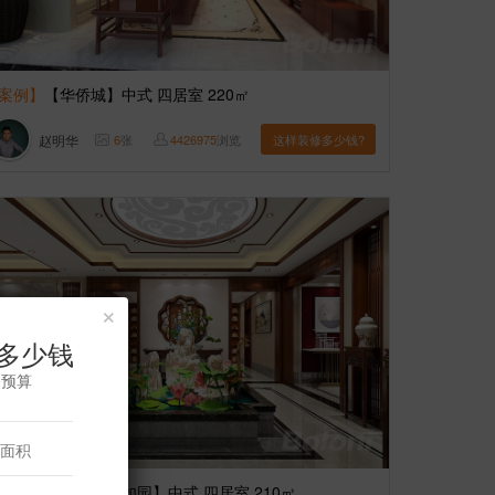
案例】
【华侨城】中式 四居室 220㎡
赵明华
6
张
4426975
浏览
这样装修多少钱?
×
多少钱
修预算
案例】
【五矿万科如园】中式 四居室 210㎡