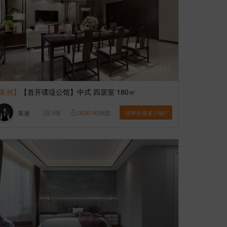
案例】
【首开璞瑅公馆】中式 四居室 180㎡
朱凌
6
张
3630142
浏览
这样装修多少钱?