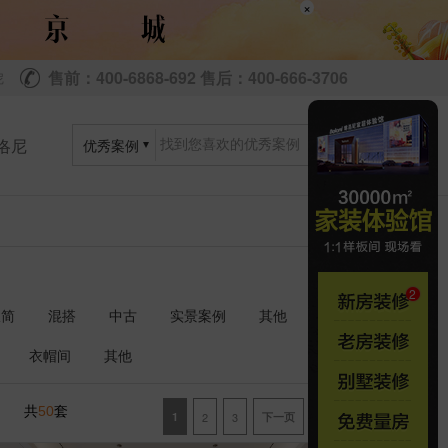
×
售前：400-6868-692 售后：400-666-3706
尼
洛尼
优秀案例
极简
混搭
中古
实景案例
其他
衣帽间
其他
共
套
50
1
2
3
下一页
尾页