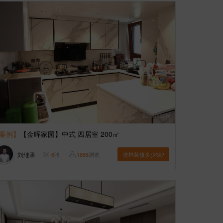
案例】
【金晖家园】中式 四居室 200㎡
刘继承
6
张
1888
浏览
这样装修多少钱?