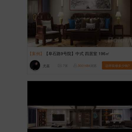
【案例】
【阜石路9号院】中式 四居室 196㎡
尤嘉
7
张
3001484
浏览
这样装修多少钱?