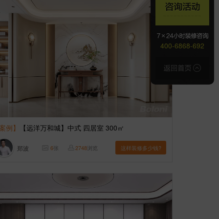
400-6868-692
案例】
【远洋万和城】中式 四居室 300㎡
郑波
6
张
2748
浏览
这样装修多少钱?