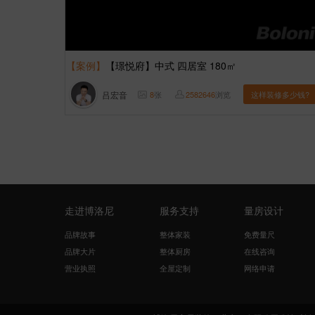
【案例】
【璟悦府】中式 四居室 180㎡
吕宏音
8
张
2582646
浏览
这样装修多少钱?
走进博洛尼
服务支持
量房设计
品牌故事
整体家装
免费量尺
品牌大片
整体厨房
在线咨询
营业执照
全屋定制
网络申请