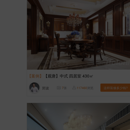
【案例】
【观唐】中式 四居室 430㎡
郑波
7
张
117460
浏览
这样装修多少钱?