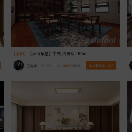
【案例】
【天恒乐墅】中式 四居室 190㎡
【
王春婷
9
张
2565328
浏览
这样装修多少钱?