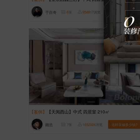
于自奇
6
张
958817
浏览
这样装修多少钱?
【案例】
【天阅西山】中式 四居室 210㎡
顾浩
7
张
1652024
浏览
这样装修多少钱?