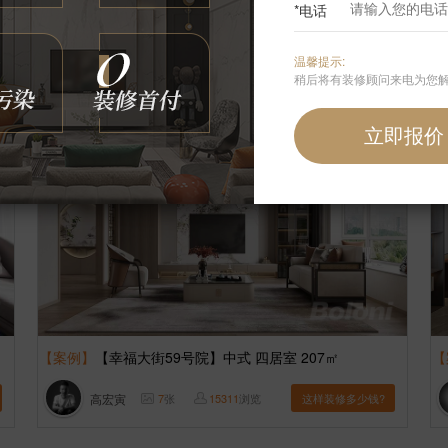
*电话
崔洪刚
6
张
1591
浏览
这样装修多少钱?
温馨提示:
稍后将有装修顾问来电为您
【案例】
【幸福大街59号院】中式 四居室 207㎡
【
高宏寅
7
张
15311
浏览
这样装修多少钱?