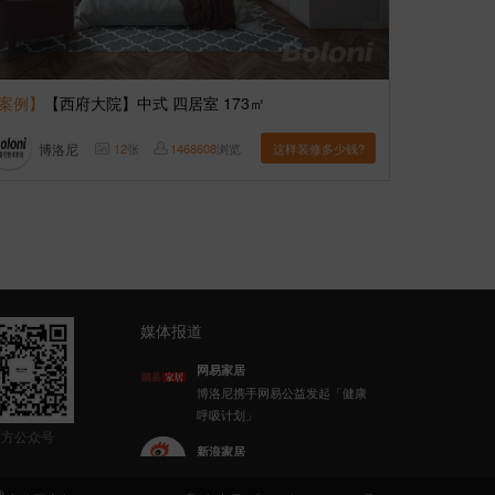
案例】
【西府大院】中式 四居室 173㎡
博洛尼
12
张
1468608
浏览
这样装修多少钱?
媒体报道
新浪家居
博洛尼整体家装顾克荣获「2022
(第八届)中国家居杰出人物」称
官方公众号
号
乐居财经