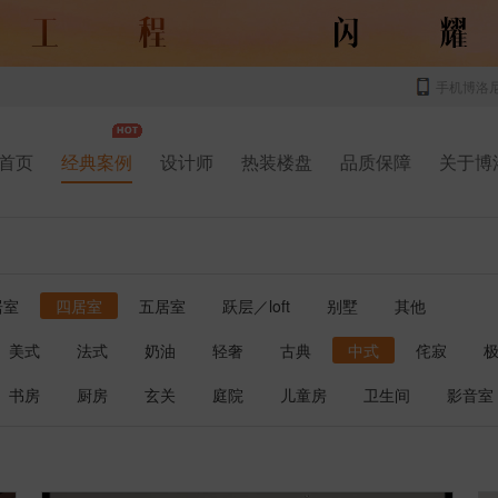
手机博洛
首页
经典案例
设计师
热装楼盘
品质保障
关于博
居室
四居室
五居室
跃层／loft
别墅
其他
美式
法式
奶油
轻奢
古典
中式
侘寂
书房
厨房
玄关
庭院
儿童房
卫生间
影音室