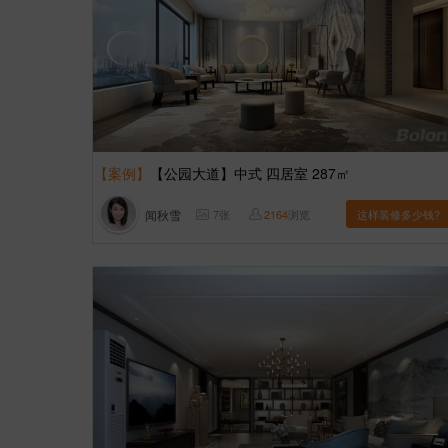
【案例】
【公园大道】中式 四居室 287㎡
闻秋雪
7
张
2164
浏览
这样装修多少钱?