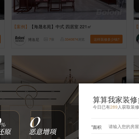
【案例】
【海晟名苑】中式 四居室 221㎡
【
博洛尼
7
张
3340874
浏览
这样装修多少钱?
算算我家装修
今日已有
289
人获取装
*面积
【案例】
【远大园五区】中式 四居室 215㎡
【