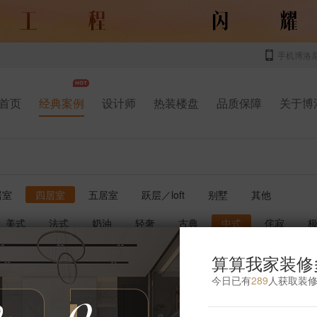
手机博洛
首页
经典案例
设计师
热装楼盘
品质保障
关于博
居室
四居室
五居室
跃层／loft
别墅
其他
美式
法式
奶油
轻奢
古典
中式
侘寂
书房
厨房
玄关
庭院
儿童房
卫生间
影音室
算算我家装修
今日已有
289
人获取装