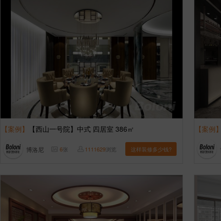
【案例】
【西山一号院】中式 四居室 386㎡
【案例
博洛尼
6
张
1111629
浏览
这样装修多少钱?