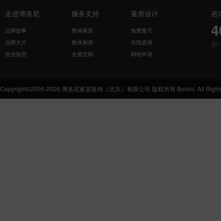
走进博洛尼
服务支持
量房设计
咨
4
品牌故事
整体家装
免费量尺
品牌大片
整体厨房
在线咨询
周
营业执照
全屋定制
网络申请
Copyright©2005-2026 博洛尼家居装饰（北京）有限公司 版权所有 Boloni. All Rights 