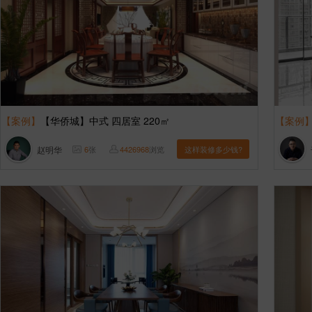
【案例】
【华侨城】中式 四居室 220㎡
【案例
赵明华
6
张
4426968
浏览
这样装修多少钱?