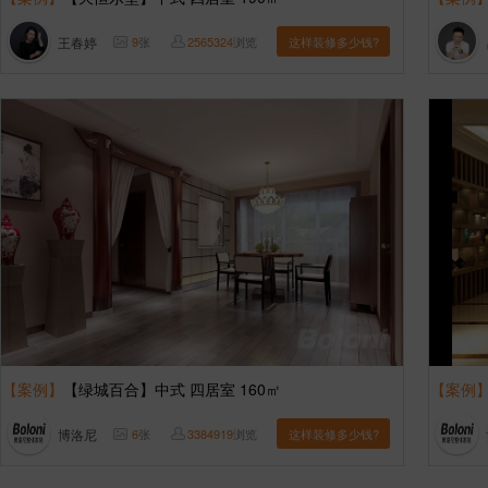
王春婷
9
张
2565324
浏览
这样装修多少钱?
【案例】
【绿城百合】中式 四居室 160㎡
【案例
博洛尼
6
张
3384919
浏览
这样装修多少钱?