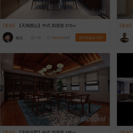
【案例】
【天阅西山】中式 四居室 210㎡
【案例
顾浩
7
张
1652024
浏览
这样装修多少钱?
【案例】
【天恒乐墅】中式 四居室 190㎡
【案例