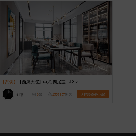
【案例】
【西府大院】中式 四居室 142㎡
刘阳
6
张
2557957
浏览
这样装修多少钱?