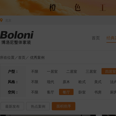
北京
首页
经典
所在位置／
首页
／
优秀案例
户型：
不限
一居室
二居室
三居室
四居室
风格：
不限
现代
原木
欧式
美式
法
空间：
不限
客厅
餐厅
卧室
书房
厨
面积排序
最新发布
热点案例