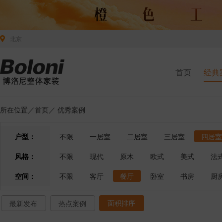
北京
首页
经典
所在位置／
首页
／
优秀案例
户型：
不限
一居室
二居室
三居室
四居室
风格：
不限
现代
原木
欧式
美式
法
空间：
不限
客厅
餐厅
卧室
书房
厨
面积排序
最新发布
热点案例