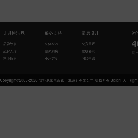
走进博洛尼
服务支持
量房设计
咨
4
品牌故事
整体家装
免费量尺
品牌大片
整体厨房
在线咨询
周
营业执照
全屋定制
网络申请
Copyright©2005-2026 博洛尼家居装饰（北京）有限公司 版权所有 Boloni. All Rights 