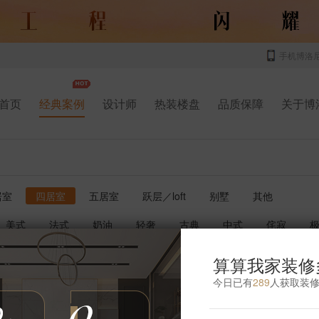
手机博洛
首页
经典案例
设计师
热装楼盘
品质保障
关于博
居室
四居室
五居室
跃层／loft
别墅
其他
美式
法式
奶油
轻奢
古典
中式
侘寂
书房
厨房
玄关
庭院
儿童房
卫生间
影音室
算算我家装修
今日已有
289
人获取装