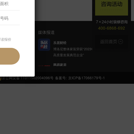
400-6868-692
媒体报道
解读报价
乐居财经
博洛尼整体家装荣获“2023年家居
高质量发展典范企业”
官方公众号
网易家居
博洛尼携手网易公益发起「健康
呼吸计划」
京公网安备 11011502004096号
备案号:
京ICP备17066179号-1
新浪家居
博洛尼整体家装顾克荣获「2022
(第八届)中国家居杰出人物」称
号