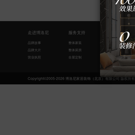
走进博洛尼
服务支持
量房设计
品牌故事
整体家装
免费量尺
品牌大片
整体厨房
在线咨询
营业执照
全屋定制
网络申请
Copyright©2005-2026 博洛尼家居装饰（北京）有限公司 版权所有 Boloni.