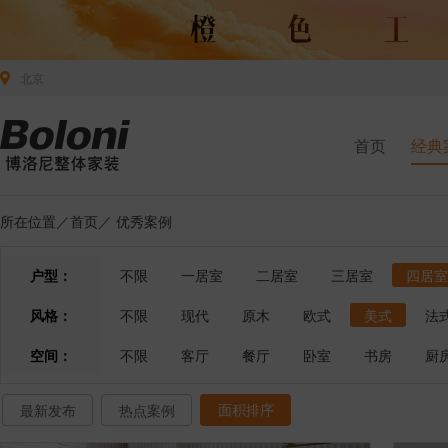
北京
首页
经典
所在位置／
首页
／
优秀案例
户型：
不限
一居室
二居室
三居室
四居室
风格：
不限
现代
原木
欧式
美式
法
空间：
不限
客厅
餐厅
卧室
书房
厨
面积排序
最新发布
热点案例