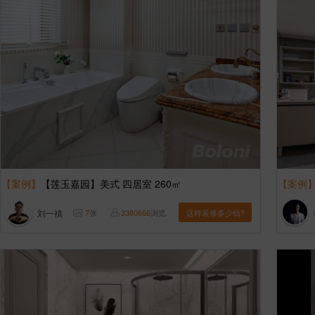
【案例】
【莲玉嘉园】美式 四居室 260㎡
【案例
刘一禛
7
张
3380666
浏览
这样装修多少钱?