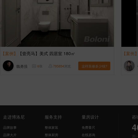
【案例】
【壹亮马】美式 四居室 180㎡
【案例
魏勇强
6
张
795854
浏览
这样装修多少钱?
走进博洛尼
服务支持
量房设计
咨
4
品牌故事
整体家装
免费量尺
品牌大片
整体厨房
在线咨询
周