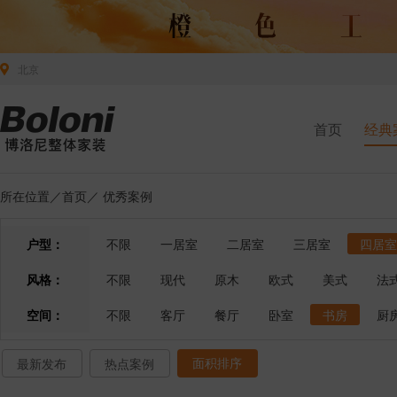
北京
首页
经典
所在位置／
首页
／
优秀案例
户型：
不限
一居室
二居室
三居室
四居室
风格：
不限
现代
原木
欧式
美式
法
空间：
不限
客厅
餐厅
卧室
书房
厨
面积排序
最新发布
热点案例