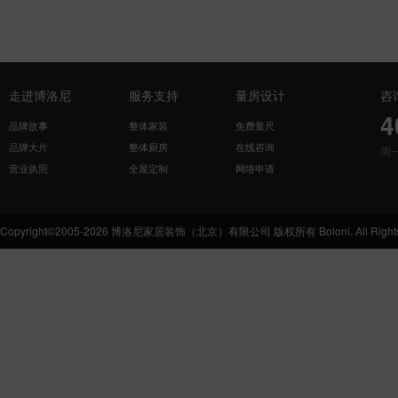
走进博洛尼
服务支持
量房设计
咨
4
品牌故事
整体家装
免费量尺
品牌大片
整体厨房
在线咨询
周
营业执照
全屋定制
网络申请
Copyright©2005-2026 博洛尼家居装饰（北京）有限公司 版权所有 Boloni. All Rights 