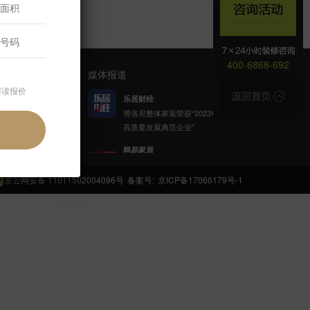
400-6868-692
媒体报道
解读报价
乐居财经
博洛尼整体家装荣获“2023年家居
高质量发展典范企业”
官方公众号
网易家居
博洛尼携手网易公益发起「健康
呼吸计划」
京公网安备 11011502004096号
备案号:
京ICP备17066179号-1
新浪家居
博洛尼整体家装顾克荣获「2022
(第八届)中国家居杰出人物」称
号