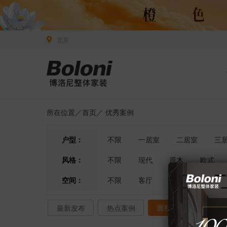
北京
所在位置／
首页
／
优秀案例
户型：
不限
一居室
二居室
三
风格：
不限
现代
原木
欧式
空间：
不限
客厅
餐厅
卧室
面积排序
最新发布
热点案例