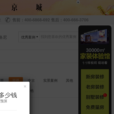
×
售前：400-6868-692 售后：400-666-3706
尼
洛尼
优秀案例
极简
混搭
中古
实景案例
其他
×
衣帽间
其他
多少钱
修预算
共
套
0
0