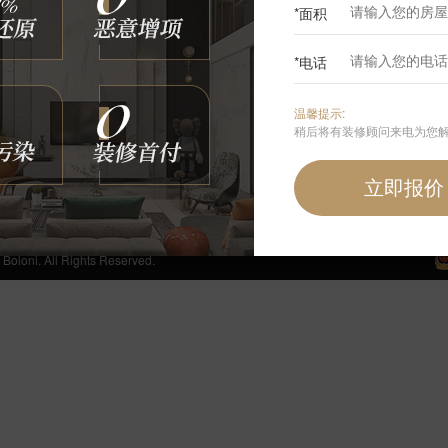
*面积
0
*电话
咨询我们
温馨提示:
400-6868-692
稍后将有装修顾问来电为您
周一至周日 24小时免费服务热线
手机端首页
 All Rights Reserved.