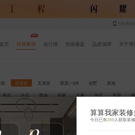
手机博洛
首页
经典案例
设计师
热装楼盘
品质保障
关于博
居室
四居室
五居室
跃层／loft
别墅
其他
美式
法式
奶油
轻奢
古典
中式
侘寂
书房
厨房
玄关
庭院
儿童房
卫生间
影音室
算算我家装修
今日已有
289
人获取装