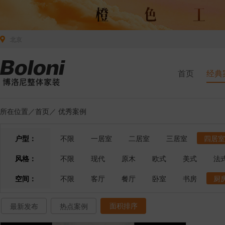
北京
首页
经典
所在位置／
首页
／
优秀案例
户型：
不限
一居室
二居室
三居室
四居室
风格：
不限
现代
原木
欧式
美式
法
空间：
不限
客厅
餐厅
卧室
书房
厨
面积排序
最新发布
热点案例