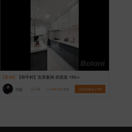
【案例】
【和平村】实景案例 四居室 150㎡
闫磊
9
张
3061931
浏览
这样装修多少钱?