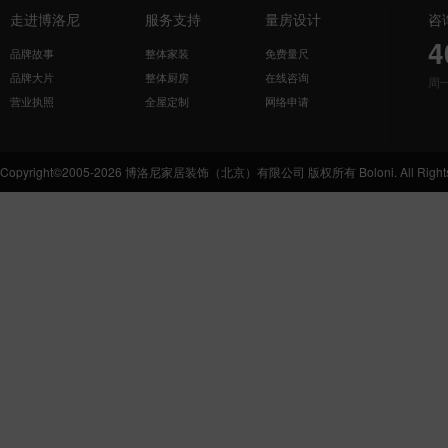
走进博洛尼
服务支持
量房设计
咨
4
品牌故事
整体家装
免费量尺
品牌大片
整体厨房
在线咨询
周
营业执照
全屋定制
网络申请
Copyright©2005-2026 博洛尼家居装饰（北京）有限公司 版权所有 Boloni. All Rights 