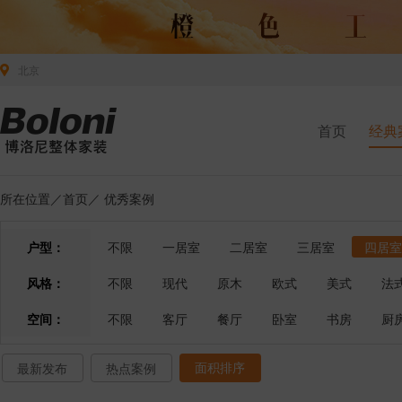
北京
首页
经典
所在位置／
首页
／
优秀案例
户型：
不限
一居室
二居室
三居室
四居室
风格：
不限
现代
原木
欧式
美式
法
空间：
不限
客厅
餐厅
卧室
书房
厨
面积排序
最新发布
热点案例