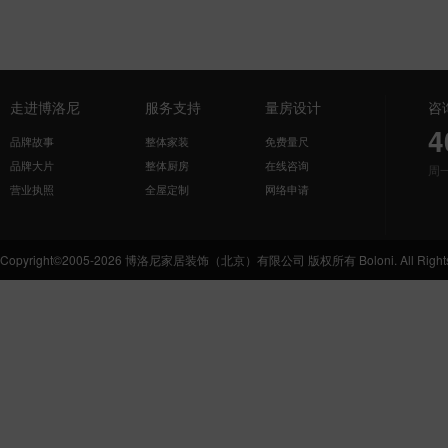
走进博洛尼
服务支持
量房设计
咨
4
品牌故事
整体家装
免费量尺
品牌大片
整体厨房
在线咨询
周
营业执照
全屋定制
网络申请
Copyright©2005-2026 博洛尼家居装饰（北京）有限公司 版权所有 Boloni. All Rights 