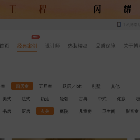
手机博洛
首页
经典案例
设计师
热装楼盘
品质保障
关于博
居室
四居室
五居室
跃层／loft
别墅
其他
美式
法式
奶油
轻奢
古典
中式
侘寂
书房
厨房
玄关
庭院
儿童房
卫生间
影音室