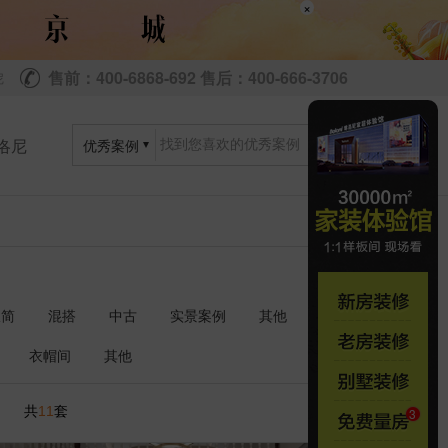
×
售前：400-6868-692 售后：400-666-3706
尼
洛尼
优秀案例
极简
混搭
中古
实景案例
其他
衣帽间
其他
共
套
11
1