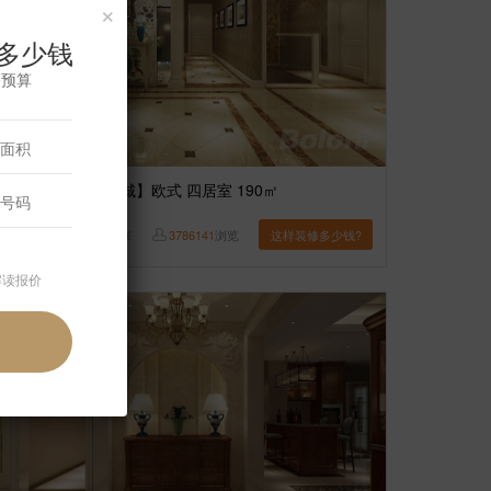
×
多少钱
修预算
案例】
【固安孔雀城】欧式 四居室 190㎡
李铭
8
张
3786141
浏览
这样装修多少钱?
解读报价