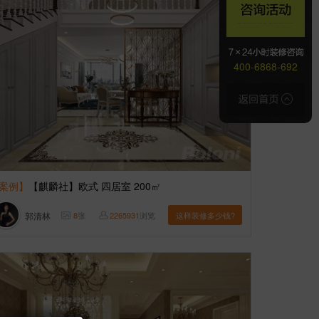
400-6868-692
案例】
【麒麟社】欧式 四居室 200㎡
郭清林
8
张
2265931
浏览
这样装修多少钱?