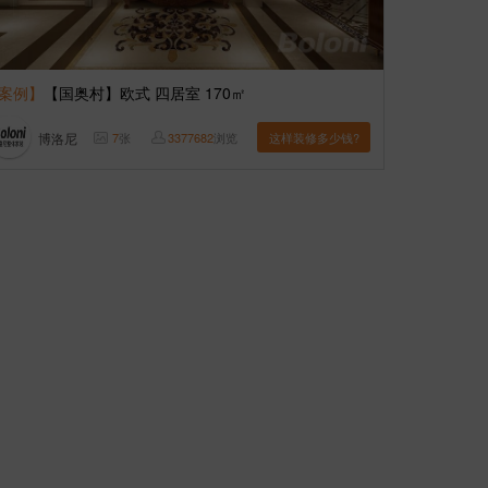
案例】
【国奥村】欧式 四居室 170㎡
博洛尼
7
张
3377682
浏览
这样装修多少钱?