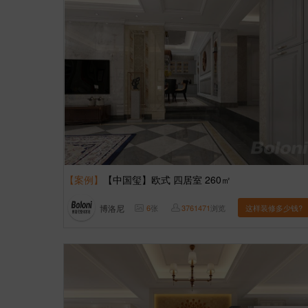
【案例】
【中国玺】欧式 四居室 260㎡
博洛尼
6
张
3761471
浏览
这样装修多少钱?