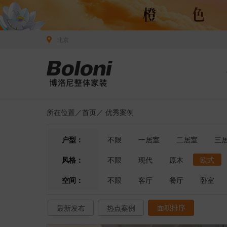
北京
所在位置／
首页
／
优秀案例
户型：
不限
一居室
二居室
三
风格：
不限
现代
原木
欧式
空间：
不限
客厅
餐厅
卧室
面积排序
最新发布
热点案例