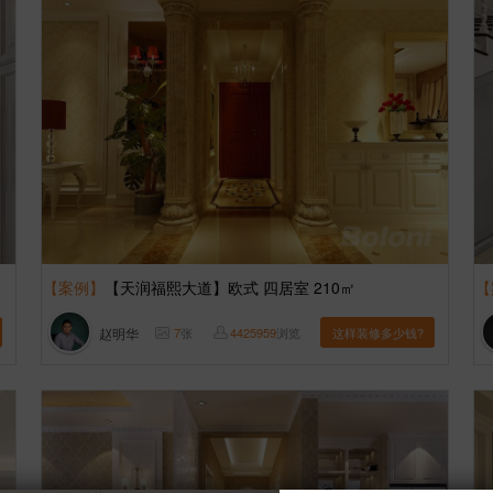
【案例】
【天润福熙大道】欧式 四居室 210㎡
【
赵明华
7
张
4425959
浏览
这样装修多少钱?