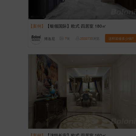
【案例】
【银领国际】欧式 四居室 180㎡
博洛尼
7
张
2532735
浏览
这样装修多少钱?
【案例】
【泷悦长安】欧式 四居室 160㎡