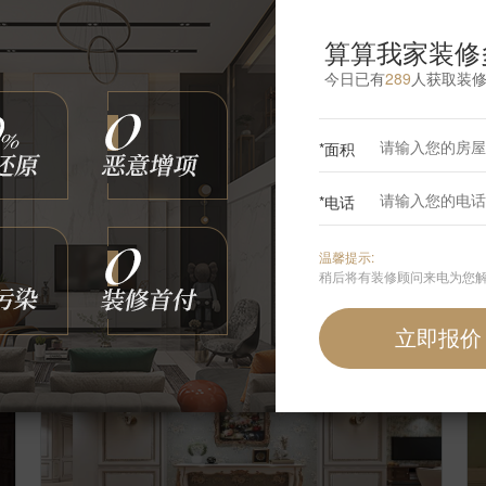
算算我家装修
今日已有
289
人获取装
*面积
【案例】
【凤凰城】欧式 四居室 190㎡
【
*电话
博洛尼
6
张
3525252
浏览
这样装修多少钱?
温馨提示:
稍后将有装修顾问来电为您