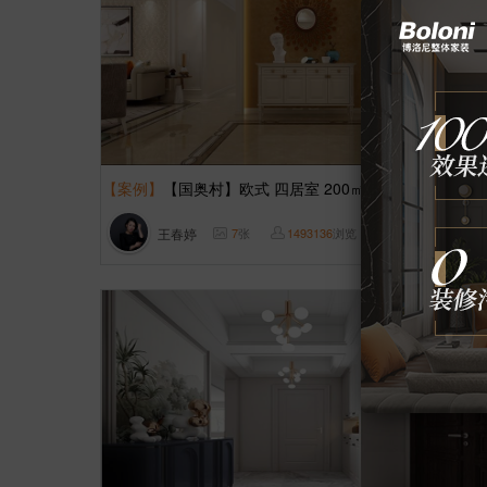
【案例】
【国奥村】欧式 四居室 200㎡
王春婷
7
张
1493136
浏览
这样装修多少钱?