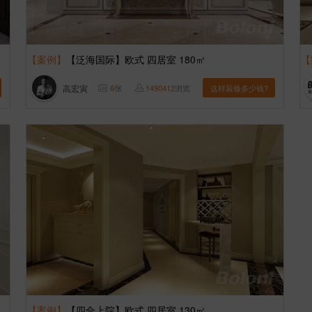
【案例】
【泛海国际】欧式 四居室 180㎡
【
高宏寅
6
张
1490412
浏览
这样装修多少钱?
【案例】
【四合上院】欧式 四居室 130㎡