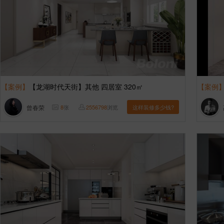
【案例】
【龙湖时代天街】其他 四居室 320㎡
【案例
曾春荣
8
张
2556798
浏览
这样装修多少钱?