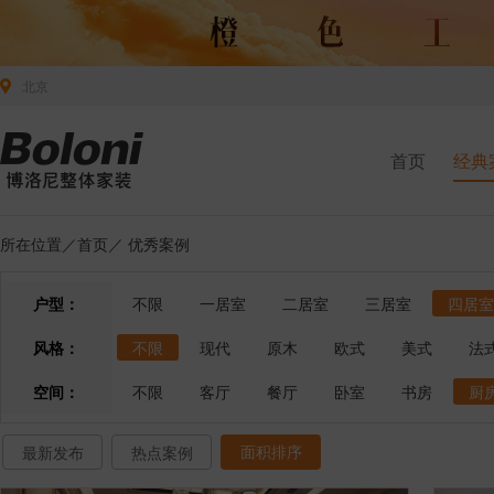
北京
首页
经典
所在位置／
首页
／
优秀案例
户型：
不限
一居室
二居室
三居室
四居室
风格：
不限
现代
原木
欧式
美式
法
空间：
不限
客厅
餐厅
卧室
书房
厨
面积排序
最新发布
热点案例