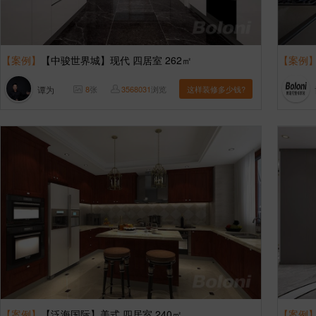
【案例】
【中骏世界城】现代 四居室 262㎡
【案例
谭为
8
张
3568031
浏览
这样装修多少钱?
【案例】
【泛海国际】美式 四居室 240㎡
【案例