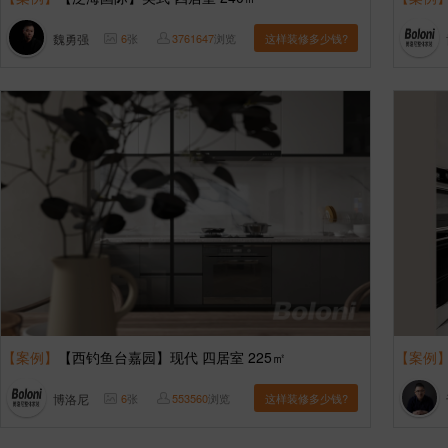
魏勇强
6
张
3761647
浏览
这样装修多少钱?
【案例】
【西钓鱼台嘉园】现代 四居室 225㎡
【案例
博洛尼
6
张
553560
浏览
这样装修多少钱?