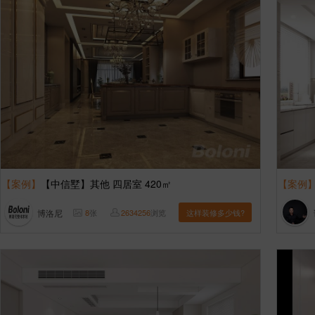
【案例】
【中信墅】其他 四居室 420㎡
【案例
博洛尼
8
张
2634256
浏览
这样装修多少钱?