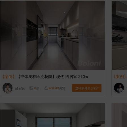
【案例】
【中体奥林匹克花园】现代 四居室 210㎡
【案例
吕宏音
6
张
466843
浏览
这样装修多少钱?