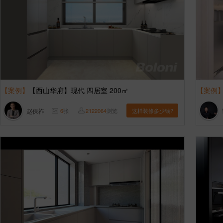
【案例】
【西山华府】现代 四居室 200㎡
【案例
赵保祚
6
张
2122064
浏览
这样装修多少钱?