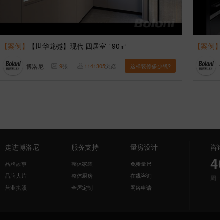
【案例】
【世华龙樾】现代 四居室 190㎡
【案例
博洛尼
9
张
1141305
浏览
这样装修多少钱?
走进博洛尼
服务支持
量房设计
咨
4
品牌故事
整体家装
免费量尺
品牌大片
整体厨房
在线咨询
周
营业执照
全屋定制
网络申请