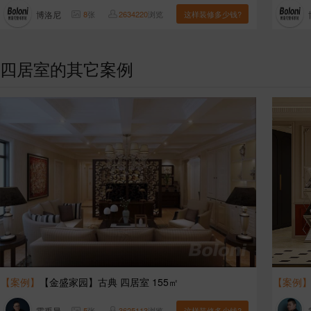
博洛尼
8
张
2634220
浏览
这样装修多少钱?
四居室的其它案例
【案例】
【金盛家园】古典 四居室 155㎡
【案例
霍禹晨
5
张
3625113
浏览
这样装修多少钱?