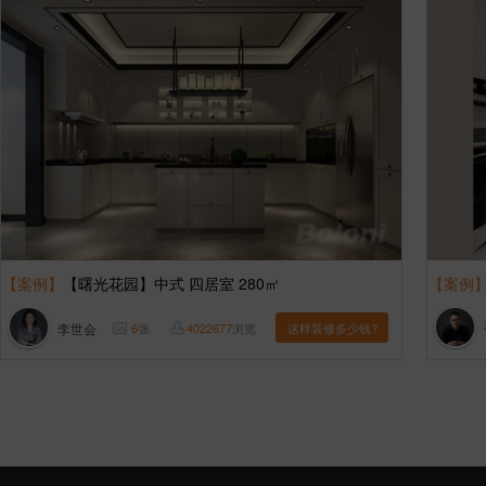
【案例】
【曙光花园】中式 四居室 280㎡
【案例
李世会
6
张
4022677
浏览
这样装修多少钱?