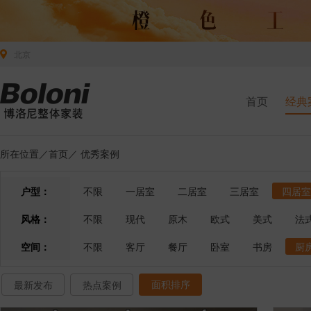
北京
首页
经典
所在位置／
首页
／
优秀案例
户型：
不限
一居室
二居室
三居室
四居室
风格：
不限
现代
原木
欧式
美式
法
空间：
不限
客厅
餐厅
卧室
书房
厨
面积排序
最新发布
热点案例