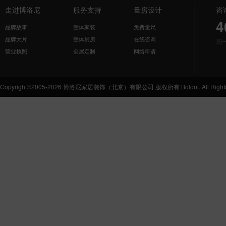
走进博洛尼
服务支持
量房设计
咨
4
品牌故事
整体家装
免费量尺
品牌大片
整体厨房
在线咨询
周
营业执照
全屋定制
网络申请
Copyright©2005-2026 博洛尼家居装饰（北京）有限公司 版权所有 Boloni. All Rights 