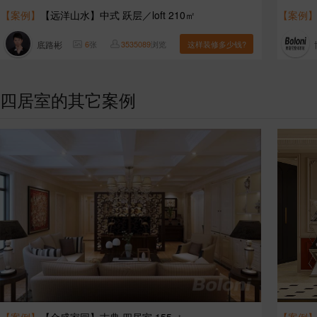
【案例】
【远洋山水】中式 跃层／loft 210㎡
【案例
底路彬
6
张
3535089
浏览
这样装修多少钱?
四居室的其它案例