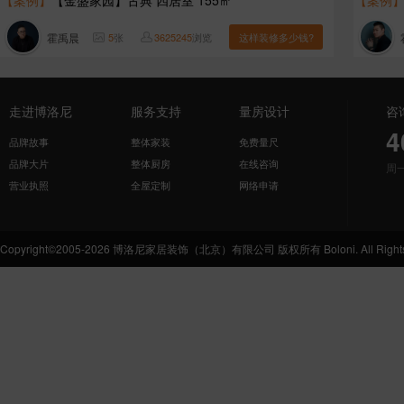
【案例】
【金盛家园】古典 四居室 155㎡
【案例
霍禹晨
5
张
3625245
浏览
这样装修多少钱?
走进博洛尼
服务支持
量房设计
咨
4
品牌故事
整体家装
免费量尺
品牌大片
整体厨房
在线咨询
周
营业执照
全屋定制
网络申请
Copyright©2005-2026 博洛尼家居装饰（北京）有限公司 版权所有 Boloni. All Rights 