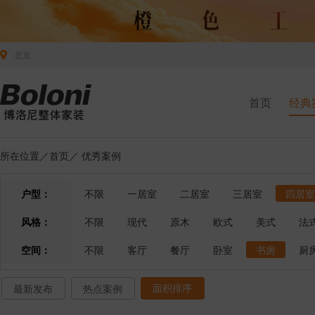
北京
首页
经典
所在位置／
首页
／
优秀案例
户型：
不限
一居室
二居室
三居室
四居室
风格：
不限
现代
原木
欧式
美式
法
空间：
不限
客厅
餐厅
卧室
书房
厨
面积排序
最新发布
热点案例