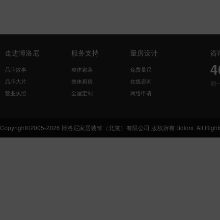
走进博洛尼
服务支持
量房设计
咨
4
品牌故事
整体家装
免费量尺
品牌大片
整体厨房
在线咨询
周
营业执照
全屋定制
网络申请
Copyright©2005-2026 博洛尼家居装饰（北京）有限公司 版权所有 Boloni. All Rights 