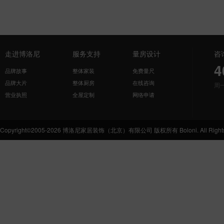
走进博洛尼
服务支持
量房设计
咨
4
品牌故事
整体家装
免费量尺
品牌大片
整体厨房
在线咨询
周
营业执照
全屋定制
网络申请
Copyright©2005-2026 博洛尼家居装饰（北京）有限公司 版权所有 Boloni. All Rights 