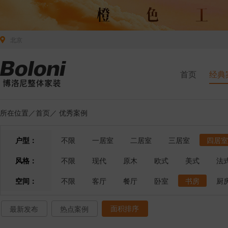
北京
首页
经典
所在位置／
首页
／
优秀案例
户型：
不限
一居室
二居室
三居室
四居室
风格：
不限
现代
原木
欧式
美式
法
空间：
不限
客厅
餐厅
卧室
书房
厨
面积排序
最新发布
热点案例