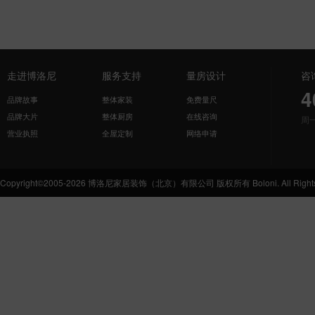
走进博洛尼
服务支持
量房设计
咨
4
品牌故事
整体家装
免费量尺
品牌大片
整体厨房
在线咨询
周
营业执照
全屋定制
网络申请
Copyright©2005-2026 博洛尼家居装饰（北京）有限公司 版权所有 Boloni. All Rights 