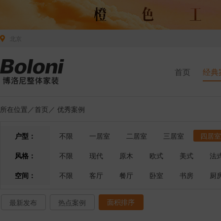
北京
首页
经典
所在位置／
首页
／
优秀案例
户型：
不限
一居室
二居室
三居室
四居室
风格：
不限
现代
原木
欧式
美式
法
空间：
不限
客厅
餐厅
卧室
书房
厨
面积排序
最新发布
热点案例