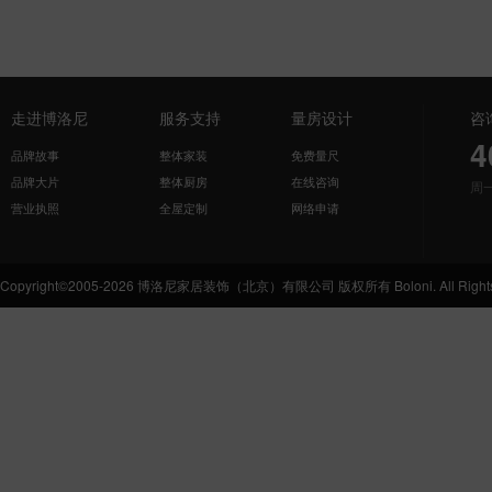
走进博洛尼
服务支持
量房设计
咨
4
品牌故事
整体家装
免费量尺
品牌大片
整体厨房
在线咨询
周
营业执照
全屋定制
网络申请
Copyright©2005-2026 博洛尼家居装饰（北京）有限公司 版权所有 Boloni. All Rights 