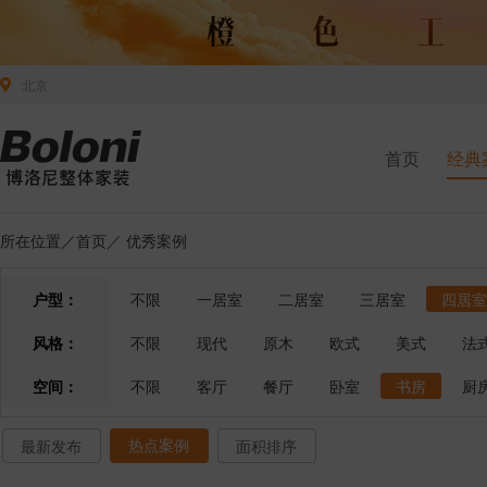
北京
首页
经典
所在位置／
首页
／
优秀案例
户型：
不限
一居室
二居室
三居室
四居室
风格：
不限
现代
原木
欧式
美式
法
空间：
不限
客厅
餐厅
卧室
书房
厨
热点案例
最新发布
面积排序