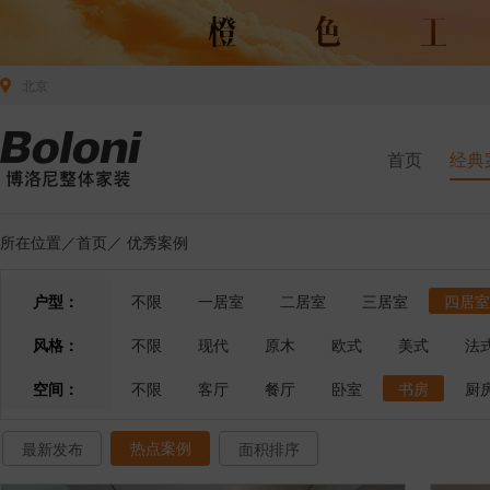
北京
首页
经典
所在位置／
首页
／
优秀案例
户型：
不限
一居室
二居室
三居室
四居室
风格：
不限
现代
原木
欧式
美式
法
空间：
不限
客厅
餐厅
卧室
书房
厨
热点案例
最新发布
面积排序