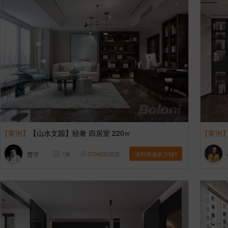
【案例】
【山水文园】轻奢 四居室 220㎡
【案例
曹宇
7
张
3704650
浏览
这样装修多少钱?