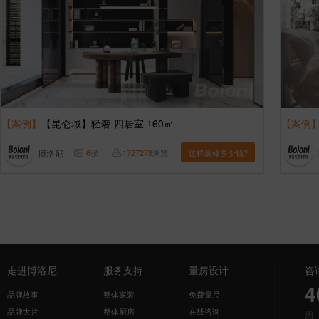
【案例】
【昆仑域】轻奢 四居室 160㎡
【案例
博洛尼
6
张
1727278
浏览
这样装修多少钱?
走进博洛尼
服务支持
量房设计
咨
4
品牌故事
整体家装
免费量尺
品牌大片
整体厨房
在线咨询
周