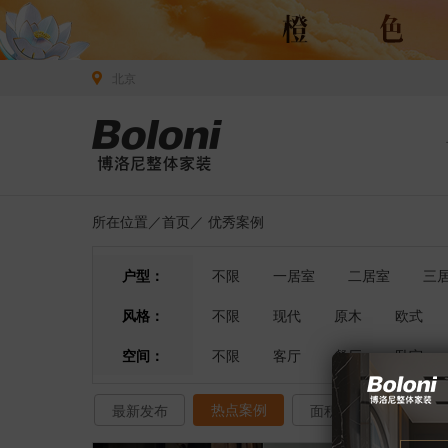
北京
所在位置／
首页
／
优秀案例
户型：
不限
一居室
二居室
三
风格：
不限
现代
原木
欧式
空间：
不限
客厅
餐厅
卧室
热点案例
最新发布
面积排序