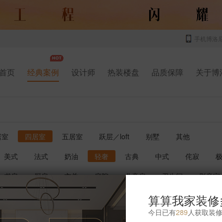
手机博洛
首页
经典案例
设计师
热装楼盘
品质保障
关于博
居室
四居室
五居室
跃层／loft
别墅
其他
美式
法式
奶油
轻奢
古典
中式
侘寂
书房
厨房
玄关
庭院
儿童房
卫生间
影音室
算算我家装修
今日已有
289
人获取装