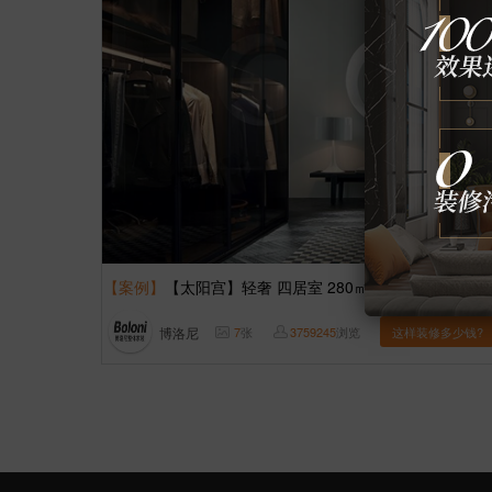
【案例】
【太阳宫】轻奢 四居室 280㎡
博洛尼
7
张
3759245
浏览
这样装修多少钱?