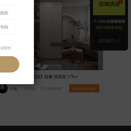
400-6868-692
解读报价
案例】
【泰禾金府大院】轻奢 四居室 175㎡
叶曼
9
张
525538
浏览
这样装修多少钱?