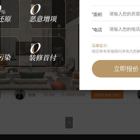
*面积
*电话
温馨提示:
稍后将有装修顾问来电为您
【案例】
【国锐金嵿】轻奢 四居室 155㎡
【
张弛
6
张
3380976
浏览
这样装修多少钱?
1