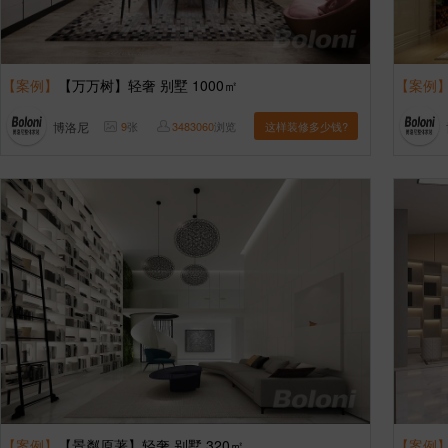
【案例】
【万万树】轻奢 别墅 1000㎡
【案例
博洛尼
9
张
3483060
浏览
这样装修多少钱?
【案例】
【景粼原著】轻奢 别墅 320㎡
【案例