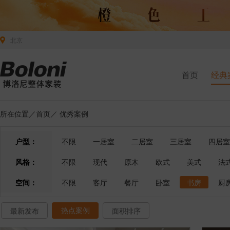
北京
首页
经典
所在位置／
首页
／
优秀案例
户型：
不限
一居室
二居室
三居室
四居室
风格：
不限
现代
原木
欧式
美式
法
空间：
不限
客厅
餐厅
卧室
书房
厨
热点案例
最新发布
面积排序