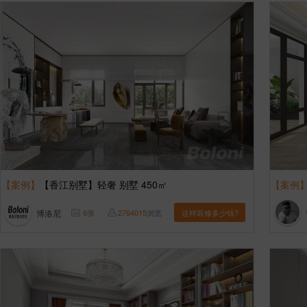
【案例】
【香江别墅】轻奢 别墅 450㎡
【案例
博洛尼
6
张
2764015
浏览
这样装修多少钱?