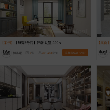
【案例】
【旭辉6号院】轻奢 别墅 220㎡
【案例
博洛尼
6
张
3610228
浏览
这样装修多少钱?