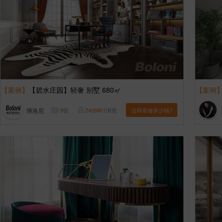
【案例】
【碧水庄园】轻奢 别墅 680㎡
【案例
博洛尼
9
张
2426801
浏览
这样装修多少钱?