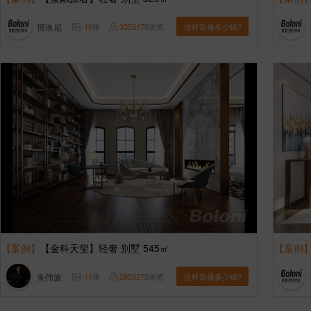
博洛尼
10
张
3353176
浏览
这样装修多少钱?
【案例】
【金科天玺】轻奢 别墅 545㎡
【案例
朱伟波
11
张
2953275
浏览
这样装修多少钱?