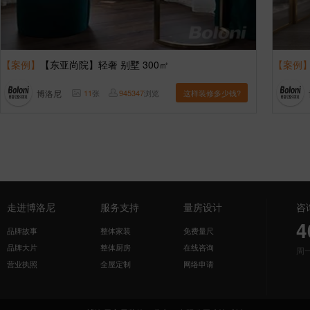
【案例】
【东亚尚院】轻奢 别墅 300㎡
【案例
博洛尼
11
张
945347
浏览
这样装修多少钱?
走进博洛尼
服务支持
量房设计
咨
4
品牌故事
整体家装
免费量尺
品牌大片
整体厨房
在线咨询
周
营业执照
全屋定制
网络申请