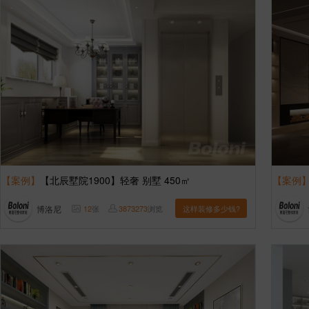
【案例】
【北辰墅院1900】轻奢 别墅 450㎡
【案例
博洛尼
12
张
3873273
浏览
这样装修多少钱?