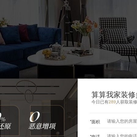
算算我家装修
今日已有
289
人获取装
爱的开放式厨房，餐厅、客厅连成一体， 整体风格统一，视
*面积
*电话