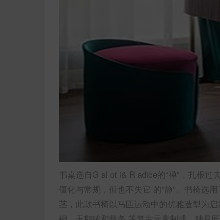
书桌选自G al ot i& R adice的“
僵化与常规，但也不失它 的“静”。书椅选用
茎，此款书椅以马匹运动中的优雅造型为启
铜、天鹅绒和藤条 等复古元素制成，独具