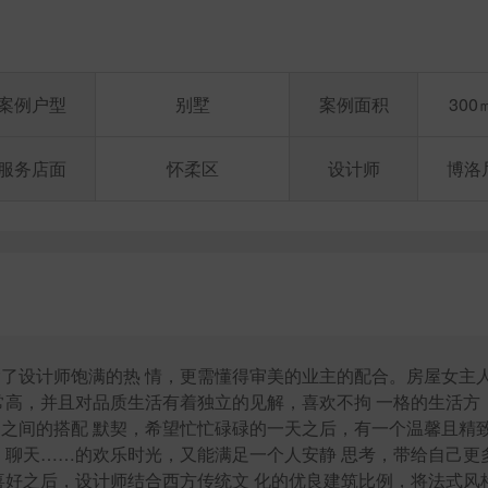
案例户型
别墅
案例面积
300
服务店面
怀柔区
设计师
博洛
了设计师饱满的热 情，更需懂得审美的业主的配合。房屋女主
常高，并且对品质生活有着独立的见解，喜欢不拘 一格的生活方
之间的搭配 默契，希望忙忙碌碌的一天之后，有一个温馨且精
、聊天……的欢乐时光，又能满足一个人安静 思考，带给自己更
喜好之后，设计师结合西方传统文 化的优良建筑比例，将法式风