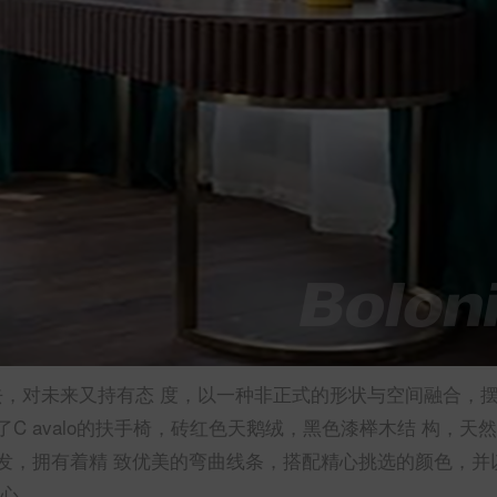
禅”，扎根过去，对未来又持有态 度，以一种非正式的形状与空间融合，
了C avalo的扶手椅，砖红色天鹅绒，黑色漆榉木结 构，天
发，拥有着精 致优美的弯曲线条，搭配精心挑选的颜色，并
匠心。