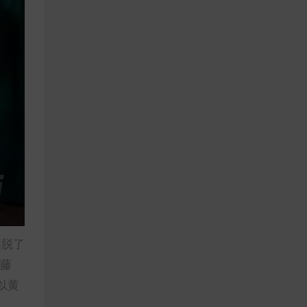
摆脱了
然藤
以黄