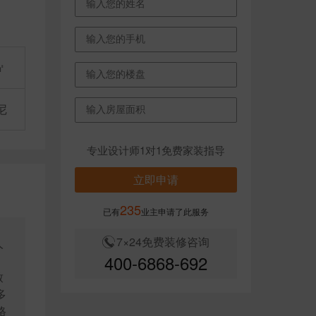
㎡
尼
专业设计师1对1免费家装指导
立即申请
235
已有
业主申请了此服务
7×24免费装修咨询
人
400-6868-692
致
多
格