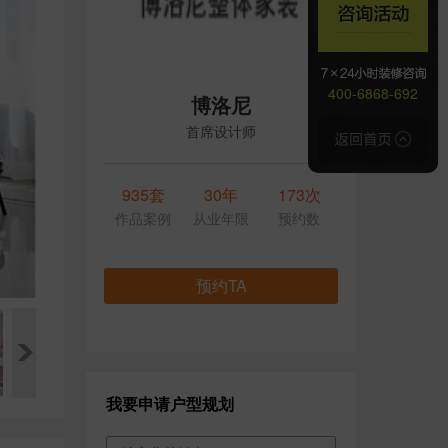
400-6868-692
博洛尼
首席设计师
935套
30年
173次
作品案例
从业年限
预约数
预约TA
我要申请户型规划