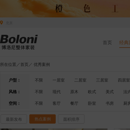
北京
首页
经典
所在位置／
首页
／
优秀案例
户型：
不限
一居室
二居室
三居室
四居室
风格：
不限
现代
原木
欧式
美式
法
空间：
不限
客厅
餐厅
卧室
书房
厨
热点案例
最新发布
面积排序