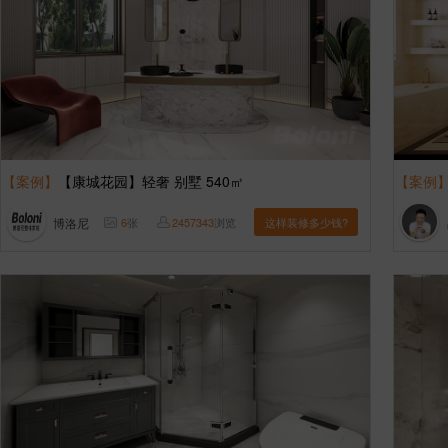
【案例】
【康城花园】轻奢 别墅 540㎡
【案例
博洛尼
6
张
2457343
浏览
这样装修多少钱?