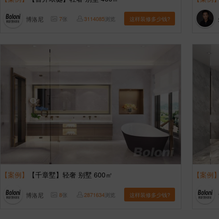
博洛尼
7
张
3114085
浏览
这样装修多少钱?
【案例】
【千章墅】轻奢 别墅 600㎡
【案例
博洛尼
8
张
2871634
浏览
这样装修多少钱?