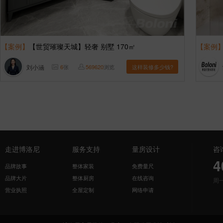
【案例】
【世贸璀璨天城】轻奢 别墅 170㎡
【案例
刘小涵
6
张
569620
浏览
这样装修多少钱?
走进博洛尼
服务支持
量房设计
咨
4
品牌故事
整体家装
免费量尺
品牌大片
整体厨房
在线咨询
周
营业执照
全屋定制
网络申请