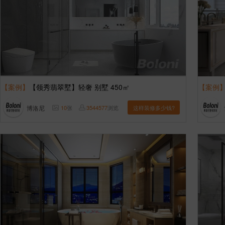
【案例】
【领秀翡翠墅】轻奢 别墅 450㎡
【案例
博洛尼
10
张
3544577
浏览
这样装修多少钱?