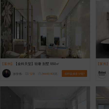
【案例】
【金科天玺】轻奢 别墅 550㎡
【案例
张学伟-
12
张
3664618
浏览
这样装修多少钱?