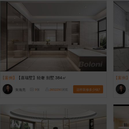
【案例】
【喜瑞墅】轻奢 别墅 384㎡
【案例
朱海亮
9
张
2652290
浏览
这样装修多少钱?