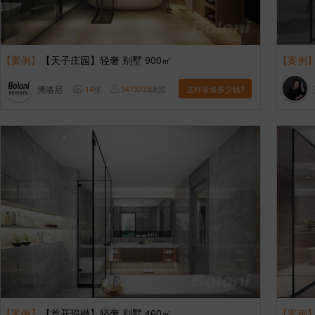
【案例】
【天子庄园】轻奢 别墅 900㎡
【案例
博洛尼
14
张
3473233
浏览
这样装修多少钱?
【案例】
【首开琅樾】轻奢 别墅 460㎡
【案例