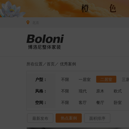
北京
所在位置／
首页
／
优秀案例
户型：
不限
一居室
二居室
三
风格：
不限
现代
原木
欧式
空间：
不限
客厅
餐厅
卧室
热点案例
最新发布
面积排序