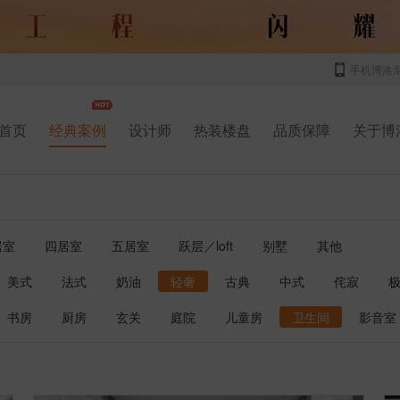
手机博洛
首页
经典案例
设计师
热装楼盘
品质保障
关于博
居室
四居室
五居室
跃层／loft
别墅
其他
美式
法式
奶油
轻奢
古典
中式
侘寂
书房
厨房
玄关
庭院
儿童房
卫生间
影音室