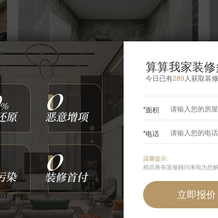
算算我家装修
今日已有
289
人获取装
*面积
【案例】
【胜古家园】轻奢 二居室 120㎡
【
*电话
博洛尼
6
张
3320572
浏览
这样装修多少钱?
温馨提示:
稍后将有装修顾问来电为您