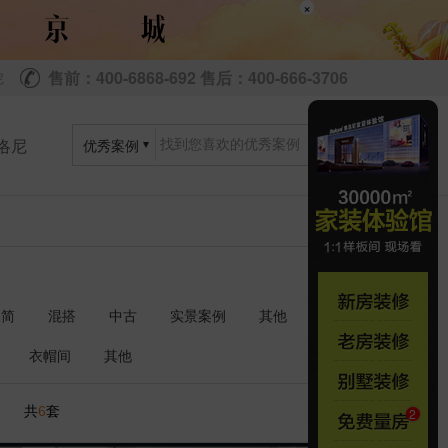
×
售前：400-6868-692 售后：400-666-3706
尼
洛尼
优秀案例
极简
混搭
中古
实景案例
其他
衣帽间
其他
共
套
6
1