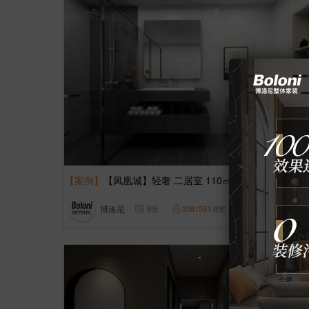
【案例】
【凤凰城】轻奢 二居室 110㎡
博洛尼
8
张
3381591
浏览
这样装修多少钱?