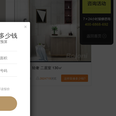
×
400-6868-692
多少钱
修预算
案例】
【朝庭公寓】轻奢 二居室 130㎡
吴佳璇
6
张
2624719
浏览
这样装修多少钱?
解读报价