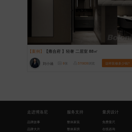
【案例】
【雍合府 】轻奢 二居室 88㎡
刘小涵
8
张
570839
浏览
这样装修多少钱?
走进博洛尼
服务支持
量房设计
品牌故事
整体家装
免费量尺
品牌大片
整体厨房
在线咨询