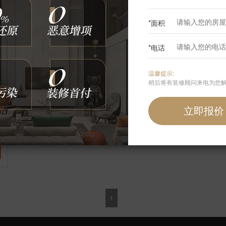
*面积
*电话
温馨提示:
稍后将有装修顾问来电为您
1