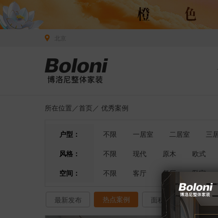
北京
所在位置／
首页
／
优秀案例
户型：
不限
一居室
二居室
三
风格：
不限
现代
原木
欧式
空间：
不限
客厅
餐厅
卧室
热点案例
最新发布
面积排序