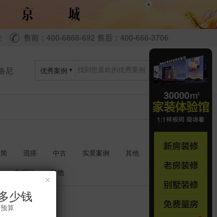
×
售前：400-6868-692 售后：400-666-3706
尼
洛尼
优秀案例
极简
混搭
中古
实景案例
其他
衣帽间
其他
×
多少钱
共
套
1
1
修预算