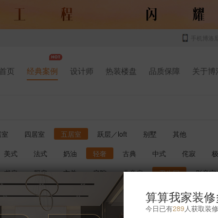
手机博洛
首页
经典案例
设计师
热装楼盘
品质保障
关于博
居室
四居室
五居室
跃层／loft
别墅
其他
美式
法式
奶油
轻奢
古典
中式
侘寂
书房
厨房
玄关
庭院
儿童房
卫生间
影音室
算算我家装修
今日已有
289
人获取装