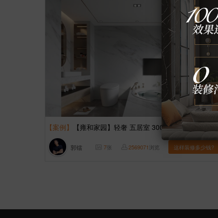
【案例】
【雍和家园】轻奢 五居室 300㎡
郭镭
7
张
2569071
浏览
这样装修多少钱?