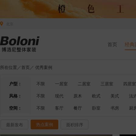
北京
首页
经典
所在位置／
首页
／
优秀案例
户型：
不限
一居室
二居室
三居室
四居室
风格：
不限
现代
原木
欧式
美式
法
空间：
不限
客厅
餐厅
卧室
书房
厨
热点案例
最新发布
面积排序