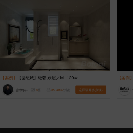
【案例】
【世纪城】轻奢 跃层／loft 120㎡
【案例
张学伟-
8
张
3594832
浏览
这样装修多少钱?