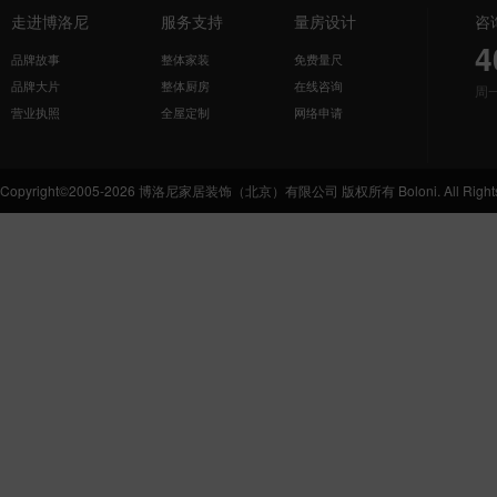
走进博洛尼
服务支持
量房设计
咨
4
品牌故事
整体家装
免费量尺
品牌大片
整体厨房
在线咨询
周
营业执照
全屋定制
网络申请
Copyright©2005-2026 博洛尼家居装饰（北京）有限公司 版权所有 Boloni. All Rights 