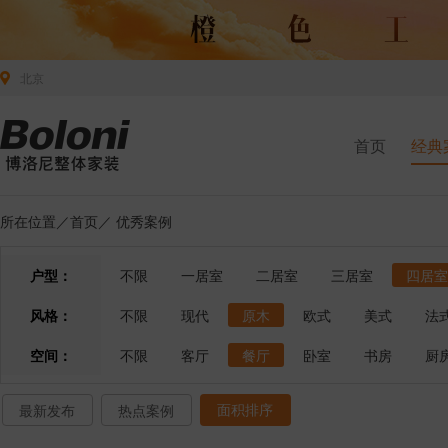
北京
首页
经典
所在位置／
首页
／
优秀案例
户型：
不限
一居室
二居室
三居室
四居室
风格：
不限
现代
原木
欧式
美式
法
空间：
不限
客厅
餐厅
卧室
书房
厨
面积排序
最新发布
热点案例