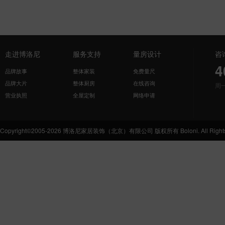
走进博洛尼
服务支持
量房设计
咨
4
品牌故事
整体家装
免费量尺
品牌大片
整体厨房
在线咨询
周
营业执照
全屋定制
网络申请
Copyright©2005-2026 博洛尼家居装饰（北京）有限公司 版权所有 Boloni. All Rights 