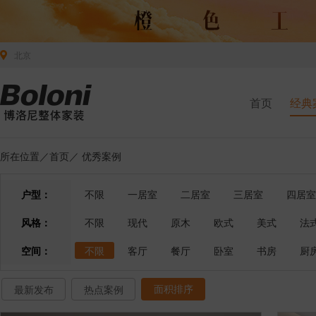
北京
首页
经典
所在位置／
首页
／
优秀案例
户型：
不限
一居室
二居室
三居室
四居室
风格：
不限
现代
原木
欧式
美式
法
空间：
不限
客厅
餐厅
卧室
书房
厨
面积排序
最新发布
热点案例