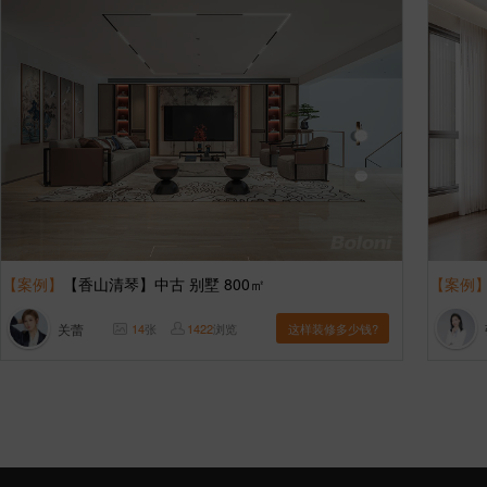
【案例】
【香山清琴】中古 别墅 800㎡
【案例
关蕾
14
张
1422
浏览
这样装修多少钱?