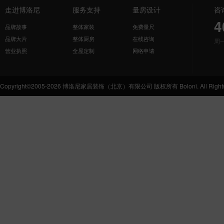
走进博洛尼
服务支持
量房设计
咨
4
品牌故事
整体家装
免费量尺
品牌大片
整体厨房
在线咨询
周
营业执照
全屋定制
网络申请
Copyright©2005-2026 博洛尼家居装饰（北京）有限公司 版权所有 Boloni. All Rights 