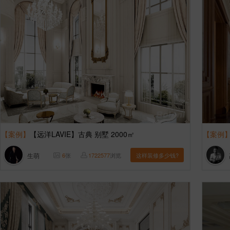
【案例】
【远洋LAVIE】古典 别墅 2000㎡
【案例
生萌
6
张
1722577
浏览
这样装修多少钱?