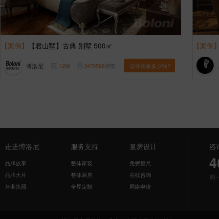
【案例】
【君山墅】古典 别墅 500㎡
【案例
博洛尼
12
张
3479568
浏览
这样装修多少钱?
走进博洛尼
服务支持
量房设计
咨
4
品牌故事
整体家装
免费量尺
品牌大片
整体厨房
在线咨询
周
营业执照
全屋定制
网络申请