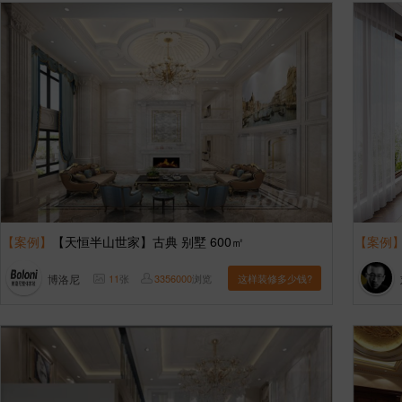
【案例】
【天恒半山世家】古典 别墅 600㎡
【案例
博洛尼
11
张
3356000
浏览
这样装修多少钱?