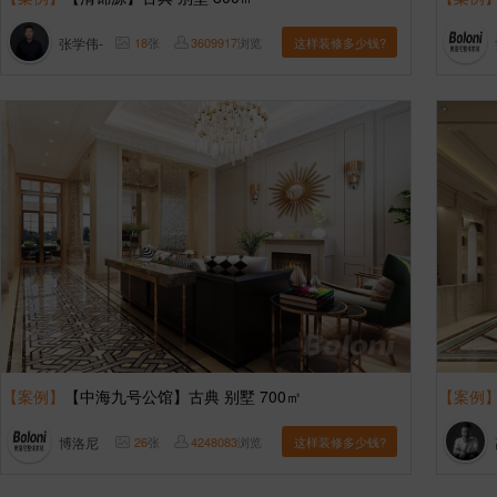
张学伟-
18
张
3609917
浏览
这样装修多少钱?
【案例】
【中海九号公馆】古典 别墅 700㎡
【案例
博洛尼
26
张
4248083
浏览
这样装修多少钱?