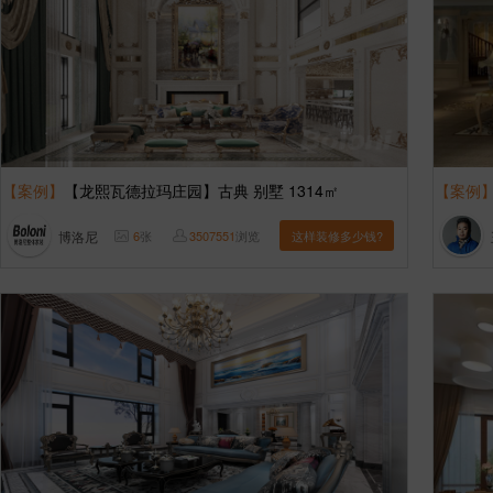
【案例】
【龙熙瓦德拉玛庄园】古典 别墅 1314㎡
【案例
博洛尼
6
张
3507551
浏览
这样装修多少钱?