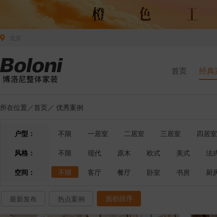
北京
首页
经典
所在位置／
首页
／
优秀案例
户型：
不限
一居室
二居室
三居室
四居室
风格：
不限
现代
原木
欧式
美式
法
空间：
不限
客厅
餐厅
卧室
书房
厨
面积排序
最新发布
热点案例