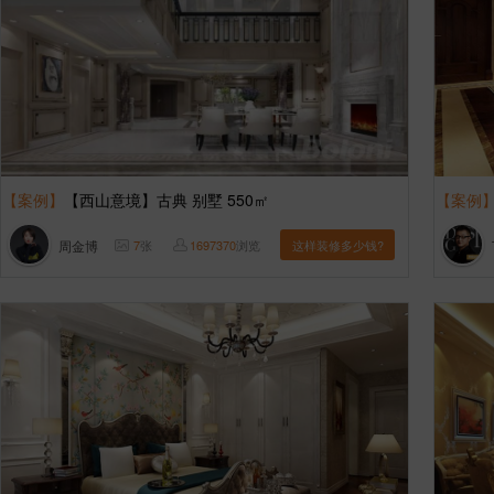
【案例】
【西山意境】古典 别墅 550㎡
【案例
周金博
7
张
1697370
浏览
这样装修多少钱?