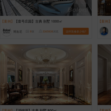
【案例】
【壹号庄园】古典 别墅 1000㎡
【案例
博洛尼
8
张
3365838
浏览
这样装修多少钱?
【案例】
【清锦源】古典 别墅 800㎡
【案例