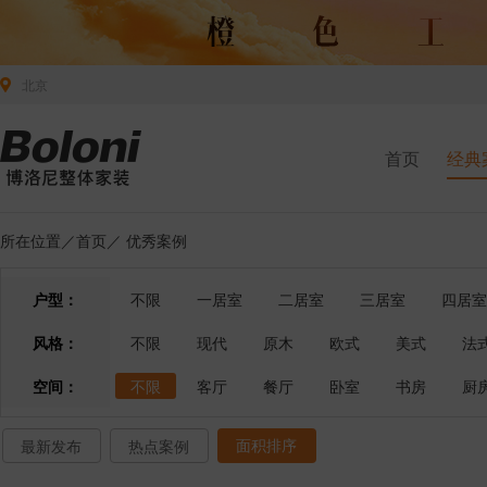
北京
首页
经典
所在位置／
首页
／
优秀案例
户型：
不限
一居室
二居室
三居室
四居室
风格：
不限
现代
原木
欧式
美式
法
空间：
不限
客厅
餐厅
卧室
书房
厨
面积排序
最新发布
热点案例