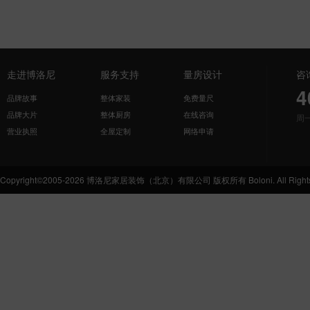
走进博洛尼
服务支持
量房设计
咨
4
品牌故事
整体家装
免费量尺
品牌大片
整体厨房
在线咨询
周
营业执照
全屋定制
网络申请
Copyright©2005-2026 博洛尼家居装饰（北京）有限公司 版权所有 Boloni. All Rights 