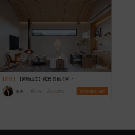
【案例】
【紫旸山庄】侘寂 其他 300㎡
李震
6
张
786
浏览
这样装修多少钱?