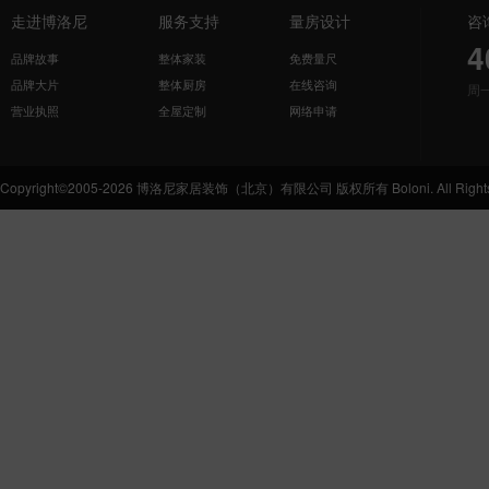
走进博洛尼
服务支持
量房设计
咨
4
品牌故事
整体家装
免费量尺
品牌大片
整体厨房
在线咨询
周
营业执照
全屋定制
网络申请
Copyright©2005-2026 博洛尼家居装饰（北京）有限公司 版权所有 Boloni. All Rights 