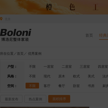
北京
首页
经典
所在位置／
首页
／
优秀案例
户型：
不限
一居室
二居室
三居室
四居室
风格：
不限
现代
原木
欧式
美式
法
空间：
不限
客厅
餐厅
卧室
书房
厨
面积排序
最新发布
热点案例