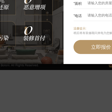
*面积
0
*电话
咨询我们
温馨提示:
400-6868-692
稍后将有装修顾问来电为您
周一至周日 24小时免费服务热线
手机端首页
 All Rights Reserved.