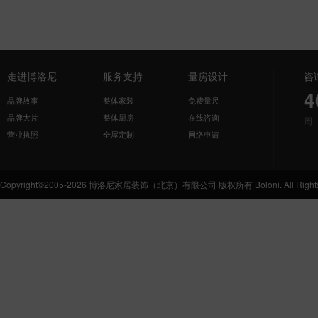
走进博洛尼
服务支持
量房设计
咨
4
品牌故事
整体家装
免费量尺
品牌大片
整体厨房
在线咨询
周
营业执照
全屋定制
网络申请
Copyright©2005-2026 博洛尼家居装饰（北京）有限公司 版权所有 Boloni. All Rights 