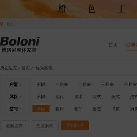
北京
首页
经典
所在位置／
首页
／
优秀案例
户型：
不限
一居室
二居室
三居室
四居室
风格：
不限
现代
原木
欧式
美式
法
空间：
不限
客厅
餐厅
卧室
书房
厨
面积排序
最新发布
热点案例