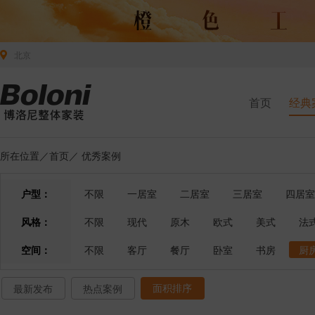
北京
首页
经典
所在位置／
首页
／
优秀案例
户型：
不限
一居室
二居室
三居室
四居室
风格：
不限
现代
原木
欧式
美式
法
空间：
不限
客厅
餐厅
卧室
书房
厨
面积排序
最新发布
热点案例