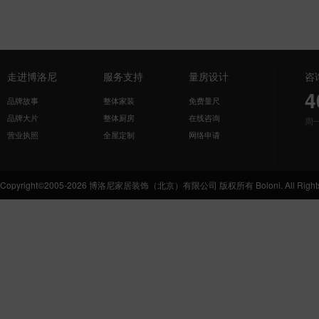
走进博洛尼
服务支持
量房设计
咨
4
品牌故事
整体家装
免费量尺
品牌大片
整体厨房
在线咨询
周
营业执照
全屋定制
网络申请
Copyright©2005-2026 博洛尼家居装饰（北京）有限公司 版权所有 Boloni. All Rights 