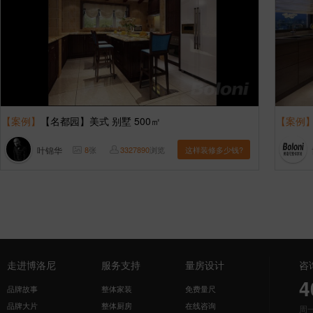
【案例】
【名都园】美式 别墅 500㎡
【案例
叶锦华
8
张
3327890
浏览
这样装修多少钱?
走进博洛尼
服务支持
量房设计
咨
4
品牌故事
整体家装
免费量尺
品牌大片
整体厨房
在线咨询
周