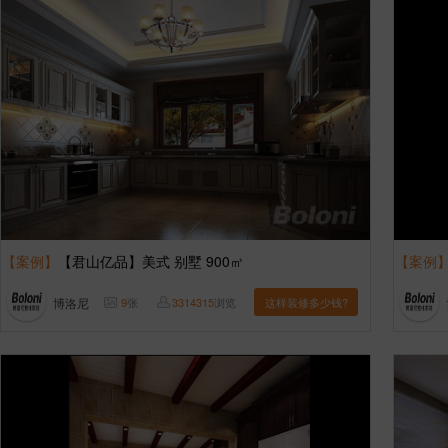
【案例】
【君山亿品】美式 别墅 900㎡
【案例
博洛尼
9
张
3314315
浏览
这样装修多少钱?