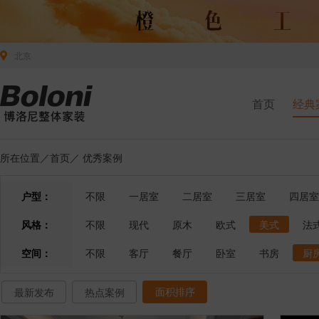
北京
首页
经典
所在位置／
首页
／
优秀案例
户型：
不限
一居室
二居室
三居室
四居室
风格：
不限
现代
原木
欧式
美式
法
空间：
不限
客厅
餐厅
卧室
书房
厨
面积排序
最新发布
热点案例