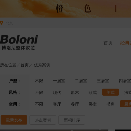
北京
首页
经典
所在位置／
首页
／
优秀案例
户型：
不限
一居室
二居室
三居室
四居室
风格：
不限
现代
原木
欧式
美式
法
空间：
不限
客厅
餐厅
卧室
书房
厨
最新发布
热点案例
面积排序