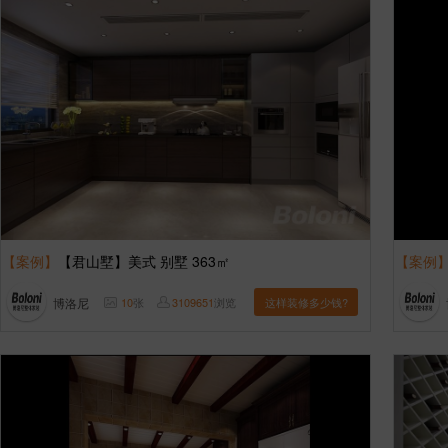
【案例】
【君山墅】美式 别墅 363㎡
【案例
博洛尼
10
张
3109651
浏览
这样装修多少钱?