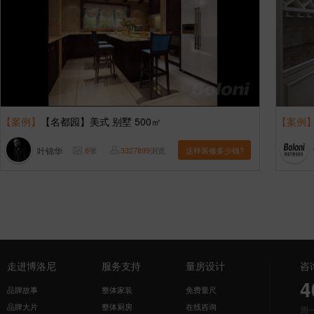
【案例】
【名都园】美式 别墅 500㎡
【案例
叶锦华
8
张
3327899
浏览
这样装修多少钱?
走进博洛尼
服务支持
量房设计
咨
4
品牌故事
整体家装
免费量尺
品牌大片
整体厨房
在线咨询
周