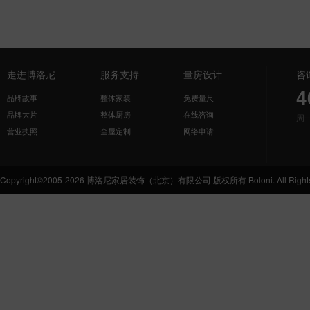
走进博洛尼
服务支持
量房设计
咨
4
品牌故事
整体家装
免费量尺
品牌大片
整体厨房
在线咨询
周
营业执照
全屋定制
网络申请
Copyright©2005-2026 博洛尼家居装饰（北京）有限公司 版权所有 Boloni. All Rights 