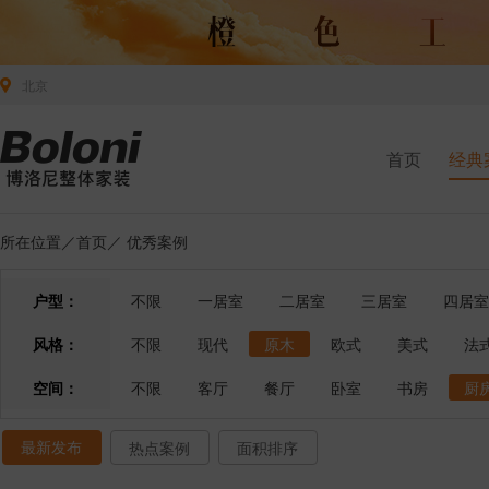
北京
首页
经典
所在位置／
首页
／
优秀案例
户型：
不限
一居室
二居室
三居室
四居室
风格：
不限
现代
原木
欧式
美式
法
空间：
不限
客厅
餐厅
卧室
书房
厨
最新发布
热点案例
面积排序