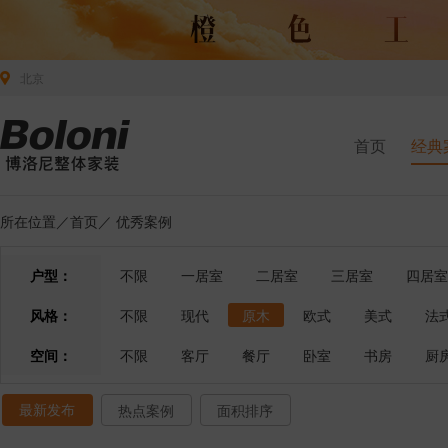
北京
首页
经典
所在位置／
首页
／
优秀案例
户型：
不限
一居室
二居室
三居室
四居室
风格：
不限
现代
原木
欧式
美式
法
空间：
不限
客厅
餐厅
卧室
书房
厨
最新发布
热点案例
面积排序