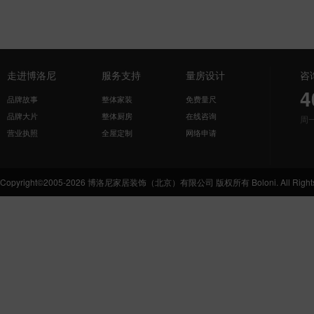
走进博洛尼
服务支持
量房设计
咨
4
品牌故事
整体家装
免费量尺
品牌大片
整体厨房
在线咨询
周
营业执照
全屋定制
网络申请
Copyright©2005-2026 博洛尼家居装饰（北京）有限公司 版权所有 Boloni. All Rights 