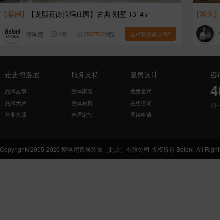
【案例】
【龙熙瓦德拉玛庄园】古典 别墅 1314㎡
【案例
博洛尼
6
张
3507532
浏览
这样装修多少钱?
走进博洛尼
服务支持
量房设计
咨
4
品牌故事
整体家装
免费量尺
品牌大片
整体厨房
在线咨询
周
营业执照
全屋定制
网络申请
Copyright©2005-2026 博洛尼家居装饰（北京）有限公司 版权所有 Boloni. All Rights 