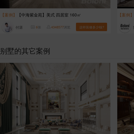
【案例】
【中海紫金苑】美式 四居室 160㎡
【案例
付湛
6
张
4348577
浏览
这样装修多少钱?
别墅的其它案例