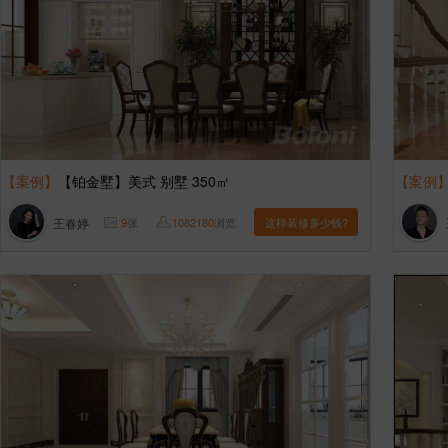
【案例】
【铂金墅】美式 别墅 350㎡
【案例
王春婷
9
张
1082180
浏览
这样装修多少钱?