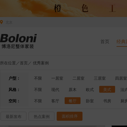
北京
首页
经典
所在位置／
首页
／
优秀案例
户型：
不限
一居室
二居室
三居室
四居室
风格：
不限
现代
原木
欧式
美式
法
空间：
不限
客厅
餐厅
卧室
书房
厨
面积排序
最新发布
热点案例