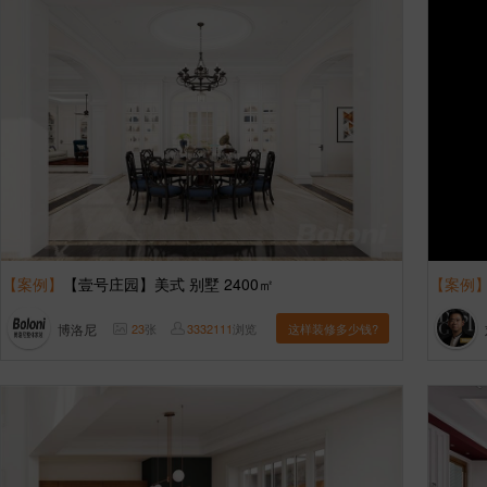
【案例】
【壹号庄园】美式 别墅 2400㎡
【案例
博洛尼
23
张
3332111
浏览
这样装修多少钱?