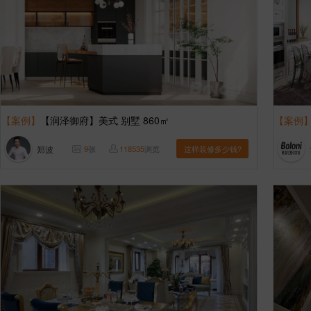
【案例】
【润泽御府】美式 别墅 860㎡
【案例
郑波
9
张
118535
浏览
这样装修多少钱?