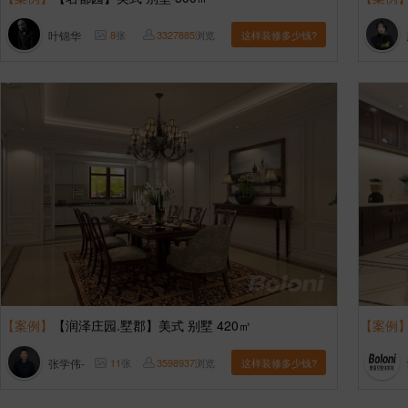
叶锦华
8
张
3327885
浏览
这样装修多少钱?
【案例】
【润泽庄园.墅郡】美式 别墅 420㎡
【案例
张学伟-
11
张
3598937
浏览
这样装修多少钱?