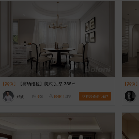
【案例】
【赛纳维拉】美式 别墅 356㎡
【案例
郑波
6
张
104911
浏览
这样装修多少钱?