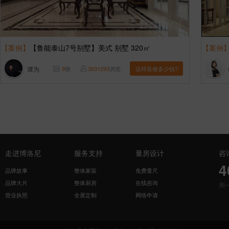
【案例】
【鲁能泰山7号别墅】美式 别墅 320㎡
【案例
谭为
9
张
3631293
浏览
这样装修多少钱?
走进博洛尼
服务支持
量房设计
咨
4
品牌故事
整体家装
免费量尺
品牌大片
整体厨房
在线咨询
周
营业执照
全屋定制
网络申请