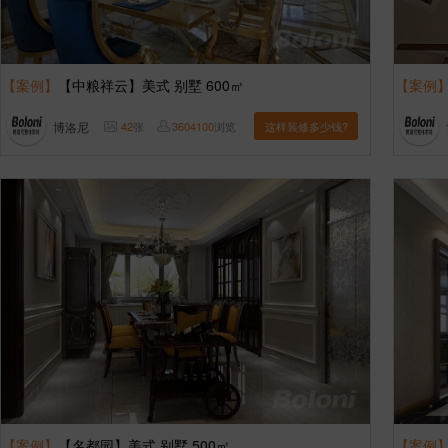
【案例】
【中粮祥云】美式 别墅 600㎡
【案例
博洛尼
42
张
3604100
浏览
这样装修多少钱?
【案例】
【名都园】美式 别墅 500㎡
【案例