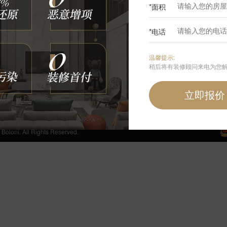
*面积
0
*电话
咨询我们
温馨提示:
400-6868-692
稍后将有装修顾问来电为您
周一至周日 24小时免费服务热线
手机端首页
 All Rights Reserved.