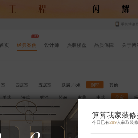
手机博洛
首页
经典案例
设计师
热装楼盘
品质保障
关于博
居室
四居室
五居室
跃层／loft
别墅
其他
美式
法式
奶油
轻奢
古典
中式
侘寂
书房
厨房
玄关
庭院
儿童房
卫生间
影音室
算算我家装修
今日已有
289
人获取装