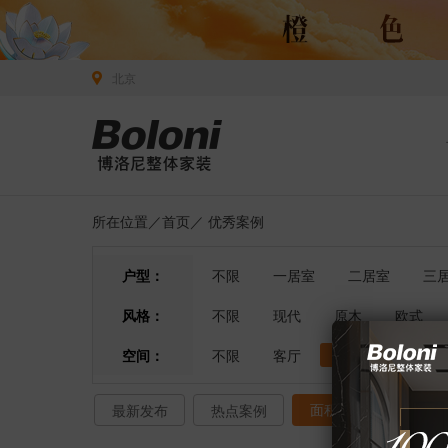
北京
所在位置／
首页
／
优秀案例
户型：
不限
一居室
二居室
三
风格：
不限
现代
原木
欧式
空间：
不限
客厅
餐厅
卧室
面积排序
最新发布
热点案例