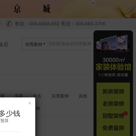
×
售前：400-6868-692 售后：400-666-3706
尼
洛尼
优秀案例
极简
混搭
中古
实景案例
其他
×
衣帽间
其他
多少钱
修预算
共
套
0
0