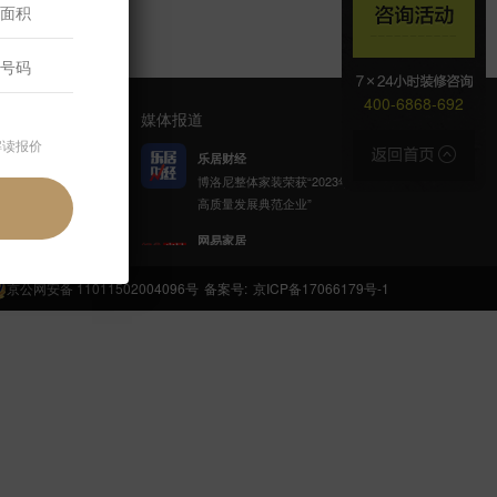
400-6868-692
媒体报道
解读报价
乐居财经
博洛尼整体家装荣获“2023年家居
高质量发展典范企业”
官方公众号
网易家居
博洛尼携手网易公益发起「健康
呼吸计划」
京公网安备 11011502004096号
备案号:
京ICP备17066179号-1
新浪家居
博洛尼整体家装顾克荣获「2022
(第八届)中国家居杰出人物」称
号