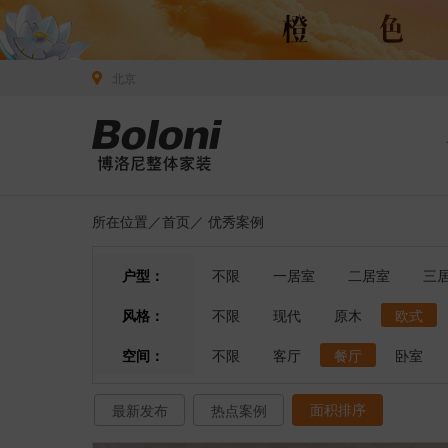
北京
所在位置／
首页
／
优秀案例
户型：
不限
一居室
二居室
三
风格：
不限
现代
原木
欧式
空间：
不限
客厅
餐厅
卧室
面积排序
最新发布
热点案例