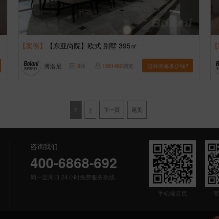
【案例】
【东亚尚院】欧式 别墅 395㎡
【
博洛尼
8
张
1881480
浏览
这样装修多少钱?
1
2
下一页
尾页
咨询我们
400-6868-692
周一至周日 24小时免费服务热线
手机端首页