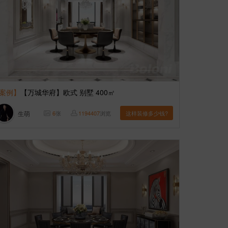
案例】
【万城华府】欧式 别墅 400㎡
生萌
6
张
1194407
浏览
这样装修多少钱?