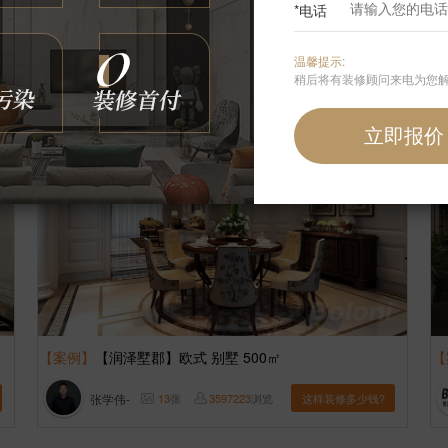
*电话
张学伟-
8
张
3613708
浏览
这样装修多少钱?
温馨提示:
稍后将有装修顾问来电为您
【案例】
【润泽墅郡】欧式 别墅 500㎡
【
张学伟-
13
张
3597223
浏览
这样装修多少钱?