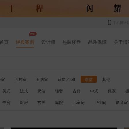
手机博洛
首页
经典案例
设计师
热装楼盘
品质保障
关于博
居室
四居室
五居室
跃层／loft
别墅
其他
美式
法式
奶油
轻奢
古典
中式
侘寂
书房
厨房
玄关
庭院
儿童房
卫生间
影音室