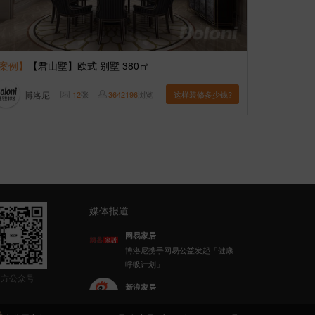
案例】
【君山墅】欧式 别墅 380㎡
博洛尼
12
张
3642196
浏览
这样装修多少钱?
媒体报道
新浪家居
博洛尼整体家装顾克荣获「2022
(第八届)中国家居杰出人物」称
官方公众号
号
乐居财经