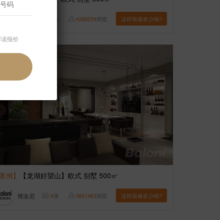
博洛尼
6
张
4288259
浏览
这样装修多少钱?
解读报价
案例】
【龙湖好望山】欧式 别墅 500㎡
博洛尼
6
张
3661463
浏览
这样装修多少钱?