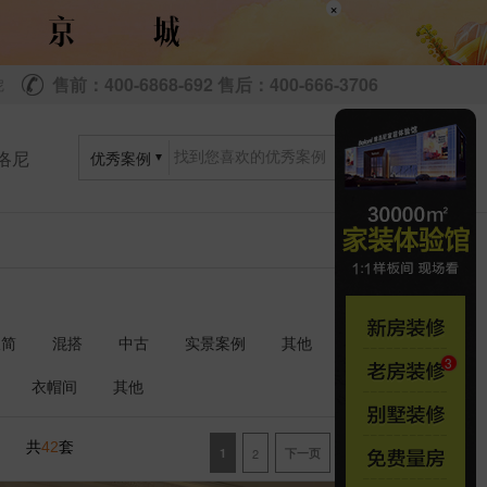
×
售前：400-6868-692 售后：400-666-3706
尼
洛尼
优秀案例
极简
混搭
中古
实景案例
其他
衣帽间
其他
共
套
42
1
2
下一页
尾页