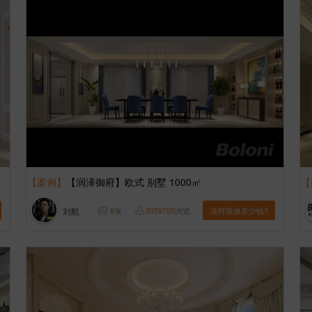
【案例】
【润泽御府】欧式 别墅 1000㎡
【
刘航
8
张
3359795
浏览
这样装修多少钱?