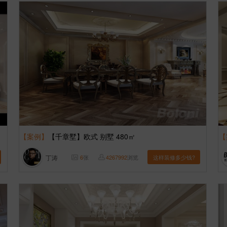
【案例】
【千章墅】欧式 别墅 480㎡
【
丁涛
6
张
4267992
浏览
这样装修多少钱?