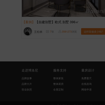
【案例】
【自建别墅】欧式 别墅 396㎡
王松林
7
张
3581273
浏览
这样装修多少钱?
走进博洛尼
服务支持
量房设计
品牌故事
整体家装
免费量尺
品牌大片
整体厨房
在线咨询
营业执照
全屋定制
网络申请