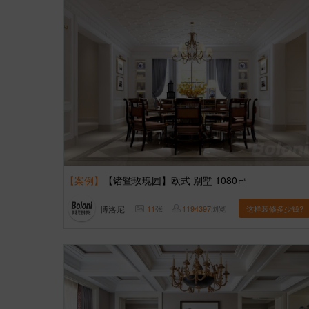
【案例】
【诸暨玫瑰园】欧式 别墅 1080㎡
博洛尼
11
张
1194397
浏览
这样装修多少钱?