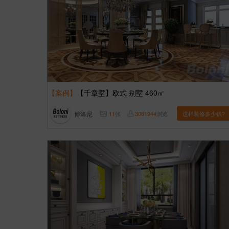
【案例】
【千章墅】欧式 别墅 460㎡
博洛尼
11
张
3081944
浏览
这样装修多少钱?