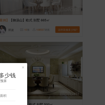
案例】
【御汤山】欧式 别墅 665㎡
郑波
10
张
108537
浏览
这样装修多少钱?
×
多少钱
修预算
案例】
【远洋天著】欧式 别墅 500㎡