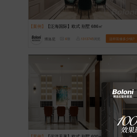
【案例】
【泛海国际】欧式 别墅 686㎡
博洛尼
6
张
1313745
浏览
这样装修多少钱?
【案例】
【远洋天著】欧式 别墅 600㎡