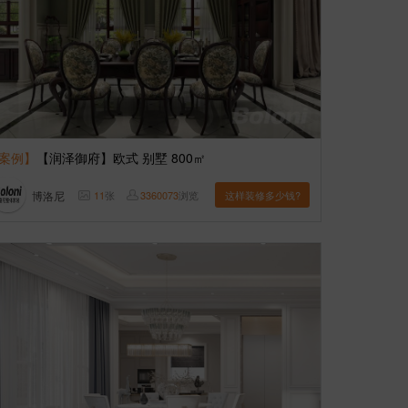
案例】
【润泽御府】欧式 别墅 800㎡
博洛尼
11
张
3360073
浏览
这样装修多少钱?