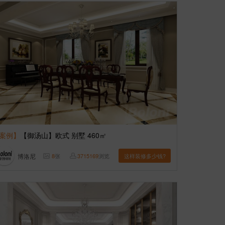
案例】
【御汤山】欧式 别墅 460㎡
博洛尼
8
张
3715169
浏览
这样装修多少钱?