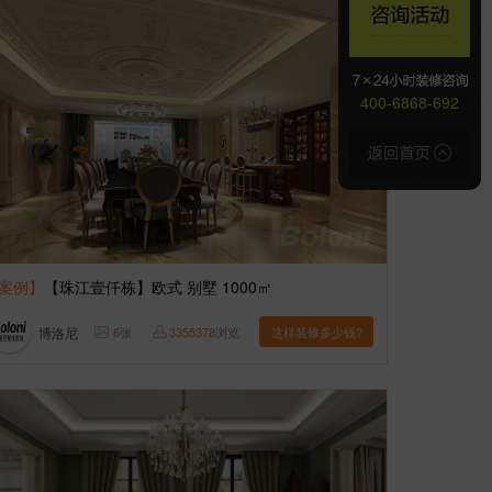
400-6868-692
案例】
【珠江壹仟栋】欧式 别墅 1000㎡
博洛尼
6
张
3355378
浏览
这样装修多少钱?