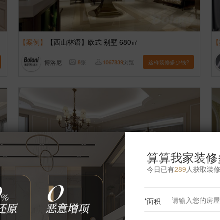
【案例】
【西山林语】欧式 别墅 680㎡
【
博洛尼
8
张
1067839
浏览
这样装修多少钱?
算算我家装修
今日已有
289
人获取装
*面积
【案例】
【凯德麓语】欧式 别墅 520㎡
【