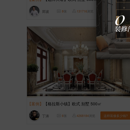
郑波
8
张
131716
浏览
这样装修多少钱?
【案例】
【格拉斯小镇】欧式 别墅 500㎡
丁涛
6
张
4268184
浏览
这样装修多少钱?