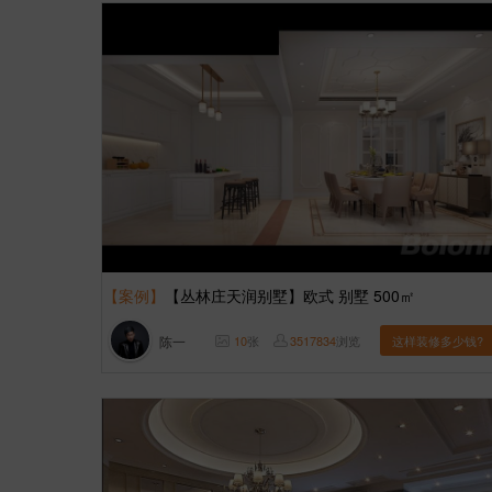
【案例】
【丛林庄天润别墅】欧式 别墅 500㎡
陈一
10
张
3517834
浏览
这样装修多少钱?