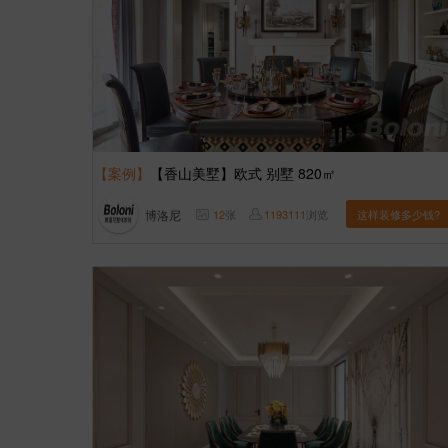
【案例】
【香山美墅】欧式 别墅 820㎡
博洛尼
12
张
1193111
浏览
这样装修多少钱?