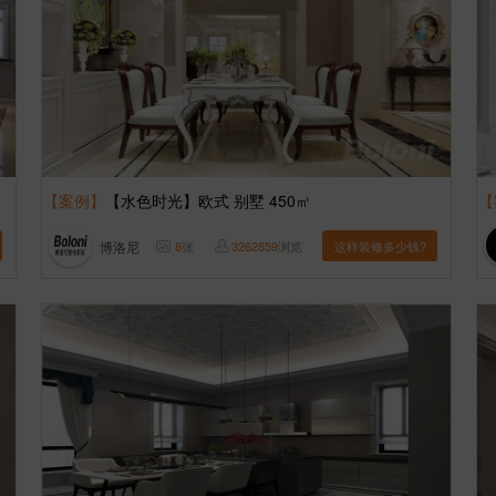
【案例】
【水色时光】欧式 别墅 450㎡
【
博洛尼
8
张
3262859
浏览
这样装修多少钱?