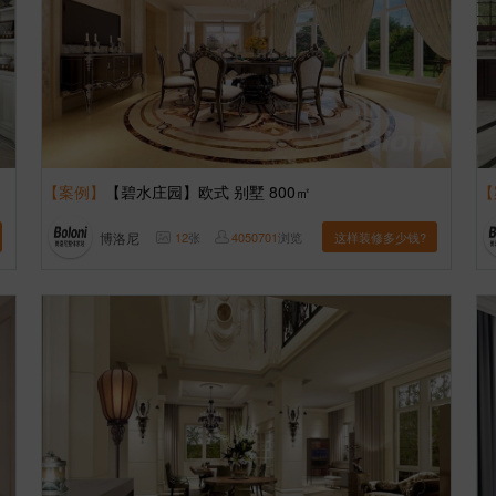
【案例】
【碧水庄园】欧式 别墅 800㎡
【
博洛尼
12
张
4050701
浏览
这样装修多少钱?