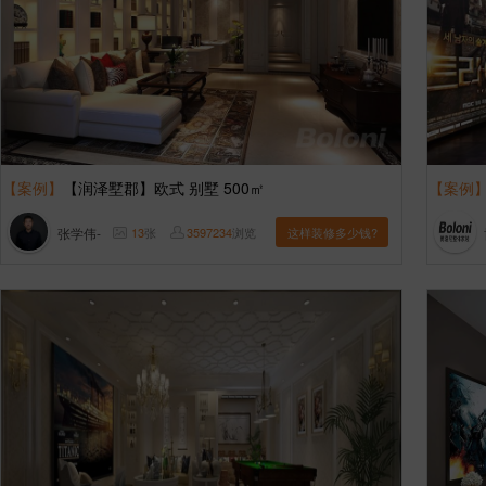
【案例】
【润泽墅郡】欧式 别墅 500㎡
【案例
张学伟-
13
张
3597234
浏览
这样装修多少钱?