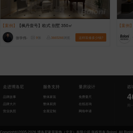
【案例】
【枫丹壹号】欧式 别墅 350㎡
【案例
张学伟-
9
张
3665266
浏览
这样装修多少钱?
走进博洛尼
服务支持
量房设计
咨
4
品牌故事
整体家装
免费量尺
品牌大片
整体厨房
在线咨询
周
营业执照
全屋定制
网络申请
Copyright©2005-2026 博洛尼家居装饰（北京）有限公司 版权所有 Boloni. All Rights 