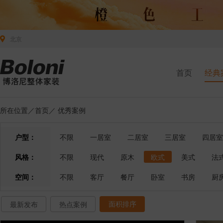
北京
首页
经典
所在位置／
首页
／
优秀案例
户型：
不限
一居室
二居室
三居室
四居室
风格：
不限
现代
原木
欧式
美式
法
空间：
不限
客厅
餐厅
卧室
书房
厨
面积排序
最新发布
热点案例