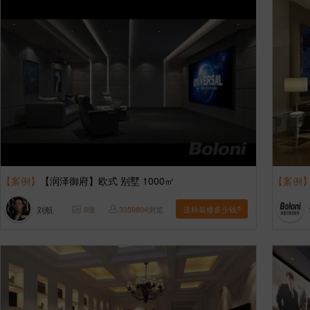
【案例】
【润泽御府】欧式 别墅 1000㎡
【案例
刘航
8
张
3359804
浏览
这样装修多少钱?